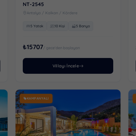
NT-2545
Antalya / Kalkan / Kördere
5 Yatak
10 Kişi
5 Banyo
₺15707
/ gece'den başlayan
Villayı İncele
KAMPANYALI