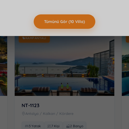
Villayı İncele
DENIZ MANZARALI
Tümünü Gör (10 Villa)
KAMPANYALI
NT-1123
Antalya / Kalkan / Kördere
3 Yatak
7 Kişi
2 Banyo