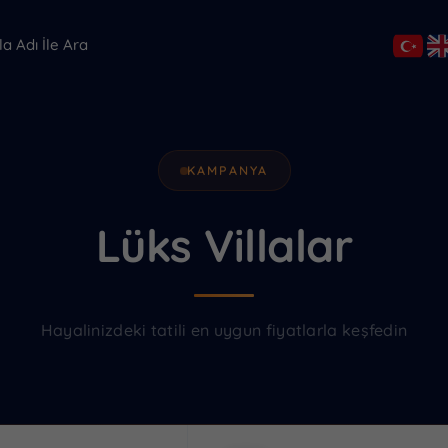
KAMPANYA
Lüks Villalar
Henüz favori villa eklenmedi.
Hayalinizdeki tatili en uygun fiyatlarla keşfedin