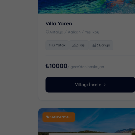
Villa Yaren
Antalya / Kalkan / Yeşilköy
3 Yatak
6 Kişi
3 Banyo
₺10000
/ gece'den başlayan
Villayı İncele
KAMPANYALI