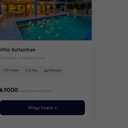
Villa Sultanhan
Antalya / Kalkan / Kışla
3 Yatak
6 Kişi
3 Banyo
₺9000
/ gece'den başlayan
Villayı İncele