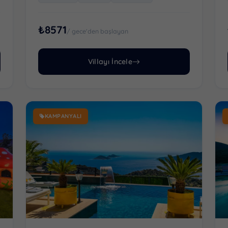
₺8571
/ gece'den başlayan
Villayı İncele
KAMPANYALI