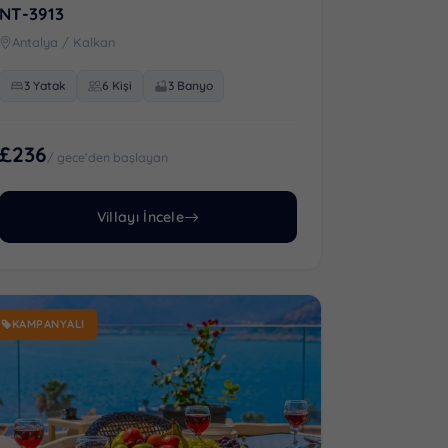
NT-3913
Antalya / Kalkan
3 Yatak
6 Kişi
3 Banyo
£236
/ gece'den başlayan
Villayı İncele
KAMPANYALI