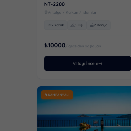
NT-2200
Antalya / Kalkan / İslamlar
2 Yatak
5 Kişi
2 Banyo
₺10000
/ gece'den başlayan
Villayı İncele
KAMPANYALI