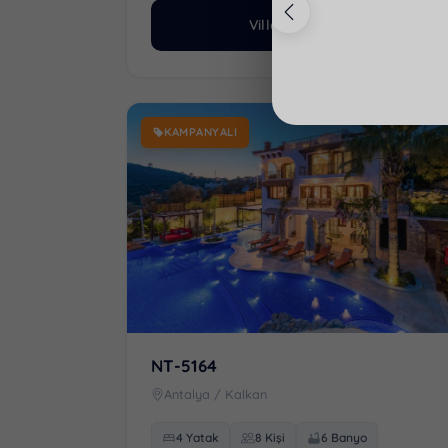
Villayı İncele
MUHAFAZAKAR VILLA
KAMPANYALI
NT-5164
Antalya / Kalkan
4 Yatak
8 Kişi
6 Banyo