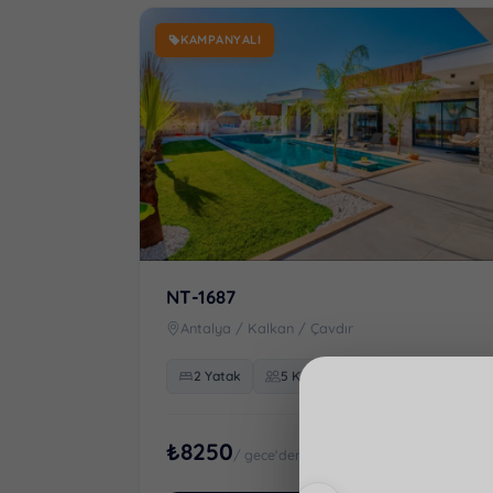
KAMPANYALI
NT-1687
Antalya / Kalkan / Çavdır
Antalya · Kalkan · 
2 Yatak
5 Kişi
2 Banyo
NT-1087
5
Kişi
₺8250
/ gece'den başlayan