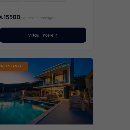
₺15500
/ gece'den başlayan
Villayı İncele
KAMPANYALI