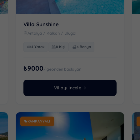
Villa Sunshine
Antalya / Kalkan / Ulugöl
4 Yatak
8 Kişi
4 Banyo
₺9000
/ gece'den başlayan
Villayı İncele
KAMPANYALI