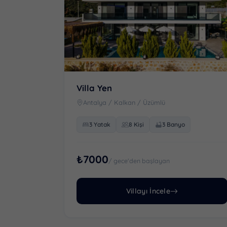
Villa Yen
Antalya / Kalkan / Üzümlü
3 Yatak
8 Kişi
3 Banyo
₺7000
/ gece'den başlayan
Villayı İncele