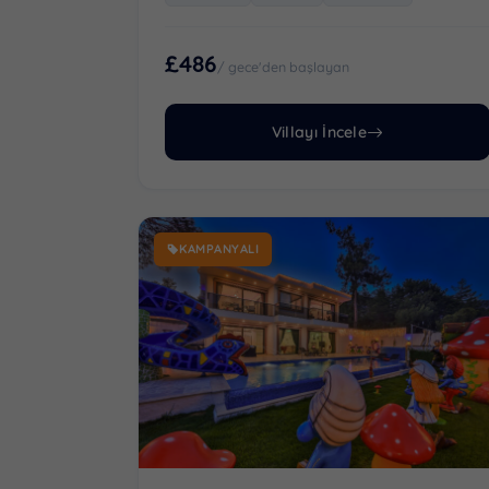
£486
/ gece'den başlayan
Villayı İncele
KAMPANYALI