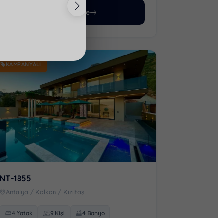
Villayı İncele
DENIZ MANZARALI
KAMPANYALI
NT-1855
Antalya / Kalkan / Kızıltaş
4 Yatak
9 Kişi
4 Banyo