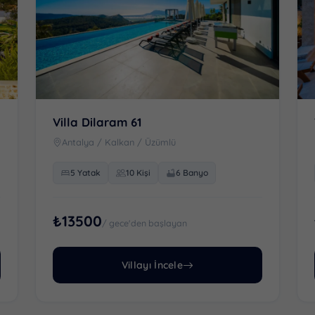
Villa Dilaram 61
Antalya / Kalkan / Üzümlü
5 Yatak
10 Kişi
6 Banyo
₺13500
/ gece'den başlayan
Villayı İncele