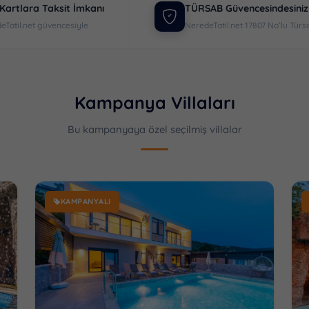
Kartlara Taksit İmkanı
TÜRSAB Güvencesindesiniz
eTatil.net güvencesiyle
NeredeTatil.net 17807 No’lu Türs
Kampanya Villaları
Bu kampanyaya özel seçilmiş villalar
KAMPANYALI