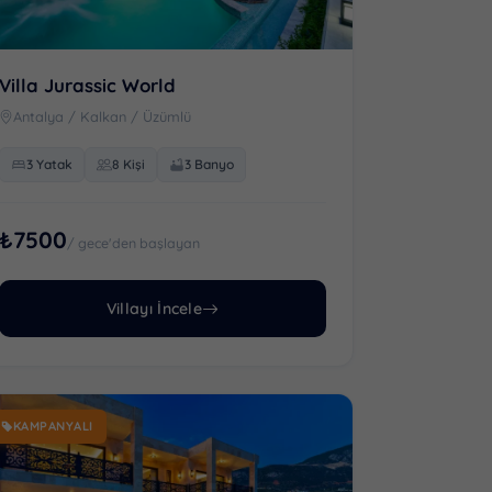
Villa Jurassic World
Antalya / Kalkan / Üzümlü
3 Yatak
8 Kişi
3 Banyo
₺7500
/ gece'den başlayan
Villayı İncele
KAMPANYALI