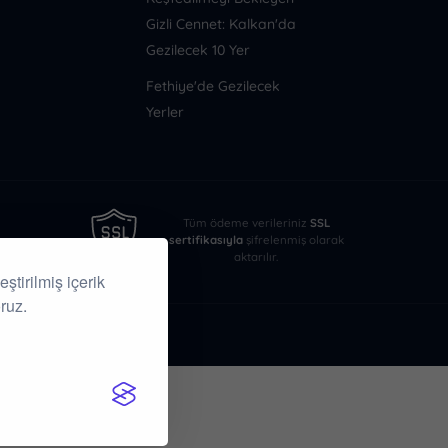
Gizli Cennet: Kalkan'da
Gezilecek 10 Yer
Fethiye'de Gezilecek
Yerler
Tüm ödeme verileriniz
SSL
sertifikasıyla
şifrelenmiş olarak
aktarılır.
256-BIT SSL
ştirilmiş içerik
ruz.
arı