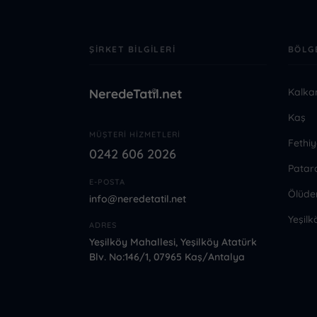
ŞIRKET BILGILERI
BÖLG
Kalka
Kaş
MÜŞTERI HIZMETLERI
Fethiy
0242 606 2026
Patar
E-POSTA
Ölüde
info@neredetatil.net
Yeşilk
ADRES
Yeşilköy Mahallesi, Yeşilköy Atatürk
Blv. No:146/1, 07965 Kaş/Antalya