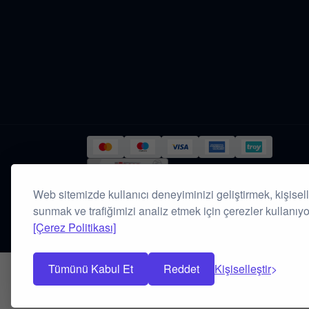
Web sitemizde kullanıcı deneyiminizi geliştirmek, kişiselle
sunmak ve trafiğimizi analiz etmek için çerezler kullanıyo
[Çerez Politikası]
Güvenlik & Gizlilik
Banka Hesapları
Rezervasyon İptal Şartl
Tümünü Kabul Et
Reddet
Kişiselleştir