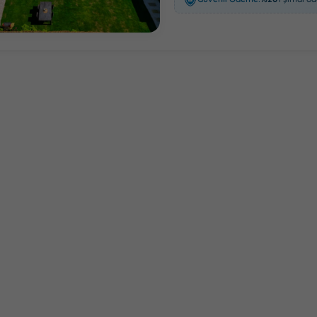
Bezirgan
Kördere
Patara
Sarıbelen
Devamını Gör
Sonuçları Göster