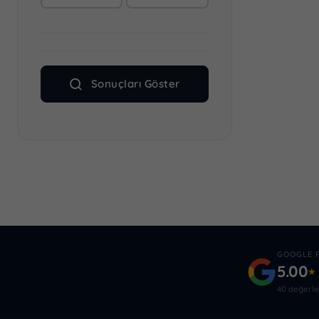
Sonuçları Göster
GOOGLE 
5.00
★
40 değerl