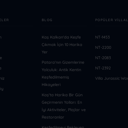
ELER
BLOG
POPÜLER VILLA
n
Kaş Kalkan'da Keşfe
NT-1453
Çıkmak İçin 10 Harika
NT-2200
Yer
e
NT-2083
Patara'nın Gizemlerine
a
NT-2392
Yolculuk: Antik Kentin
Keşfedilmemiş
niz
Villa Jurassic Wo
Hikayeleri
öy
Kaş'ta Harika Bir Gün
Geçirmenin Yolları: En
İyi Aktiviteler, Plajlar ve
Restoranlar
Keşfedilmeyi Bekleyen