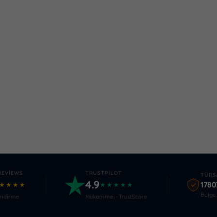
REVIEWS
TRUSTPILOT
TÜRS
4.9
1780
★★★★
★★★★★
Belge 
endirme
Mükemmel · TrustScore