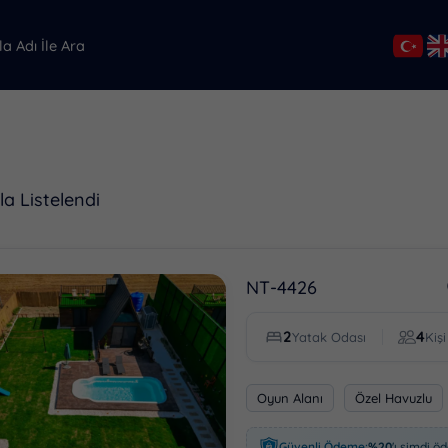
TARIH ARALIĞI
Tarih Aralığı Seçin
la Listelendi
Henüz favori villa eklenmedi.
NT-4426
ceki Ay
Sonraki Ay
2
4
Yatak Odası
Kişi
BÖLGELER
Oyun Alanı
Özel Havuzlu
Antalya
Kalkan
Güvenli Ödeme:
%20
'ı şimdi ö