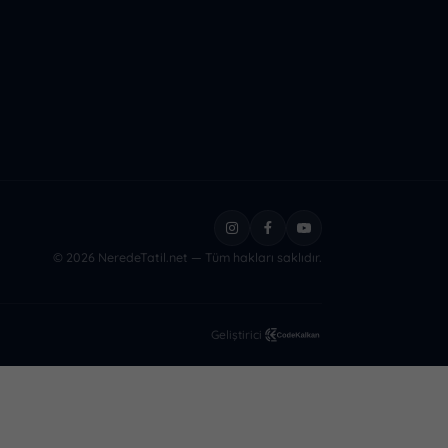
© 2026 NeredeTatil.net — Tüm hakları saklıdır.
Geliştirici