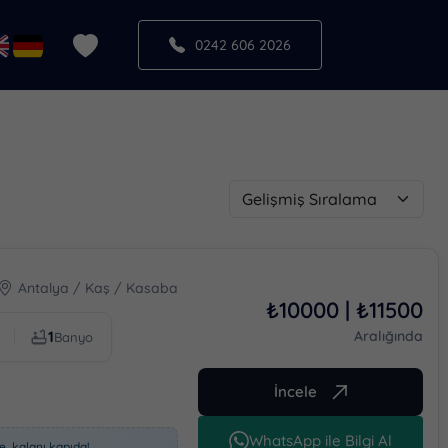
0242 606 2026
VILLA SEÇENEKLERI
Ekonomik Villalar
Sanal Tur İle Gezilebilen Villalar
Şehir İçinde Villalar
Lüks Villalar
Ultra Lüks Villalar
Muhafazakar Villalar
Antalya / Kaş / Kasaba
Devamını Gör
₺10000 | ₺11500
1
Aralığında
Banyo
KIŞI SAYISI
İncele
Kapasite
1
WhatsApp ile Bilgi Al
de, kalanı kapıda!