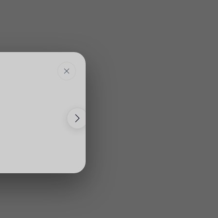
GECELIK
GECELIK
Antalya · Kalkan · Akbel
– ₺15000
₺12000– ₺14900
NT-1147
3
Banyo
4
Kişi
2
Yatak
2
Banyo
DENIZ MANZARALI