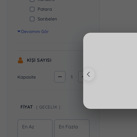
Patara
Sarıbelen
Devamını Gör
Antalya · Kalkan · 
NT-1087
5
Kişi
KIŞI SAYISI
Kapasite
1
MUHAFAZAKAR VILLA
FIYAT
( GECELIK )
En Az
En Fazla