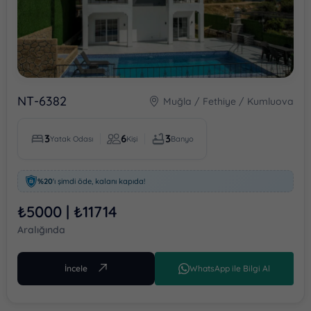
NT-6382
Muğla / Fethiye / Kumluova
3
6
3
Yatak Odası
Kişi
Banyo
%20
'ı şimdi öde, kalanı kapıda!
₺5000 | ₺11714
Aralığında
İncele
WhatsApp ile Bilgi Al