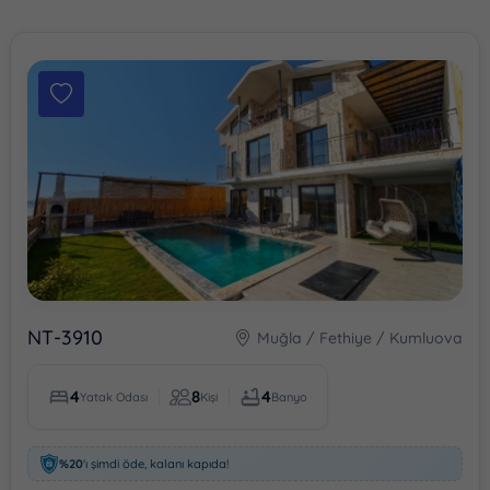
NT-3910
Muğla / Fethiye / Kumluova
4
8
4
Yatak Odası
Kişi
Banyo
%20
'ı şimdi öde, kalanı kapıda!