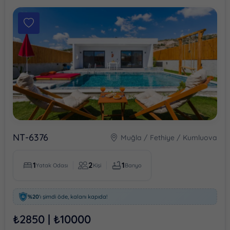
BÖLGELER
Antalya
Kalkan
Bezirgan
Kördere
Patara
Sarıbelen
NT-6376
Muğla / Fethiye / Kumluova
Devamını Gör
1
2
1
Yatak Odası
Kişi
Banyo
KIŞI SAYISI
%20
'ı şimdi öde, kalanı kapıda!
Kapasite
1
₺2850 | ₺10000