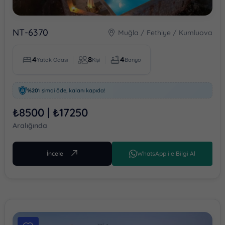
NT-6370
Muğla / Fethiye / Kumluova
4
8
4
Yatak Odası
Kişi
Banyo
%20
'ı şimdi öde, kalanı kapıda!
₺8500 | ₺17250
Aralığında
İncele
WhatsApp ile Bilgi Al