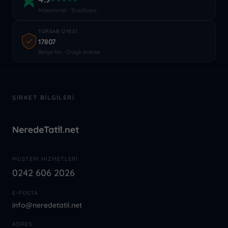
Mükemmel · TrustScore
TÜRSAB ÜYESI
17807
Belge No · Onaylı Acente
ŞIRKET BILGILERI
MÜŞTERI HIZMETLERI
0242 606 2026
E-POSTA
info@neredetatil.net
ADRES