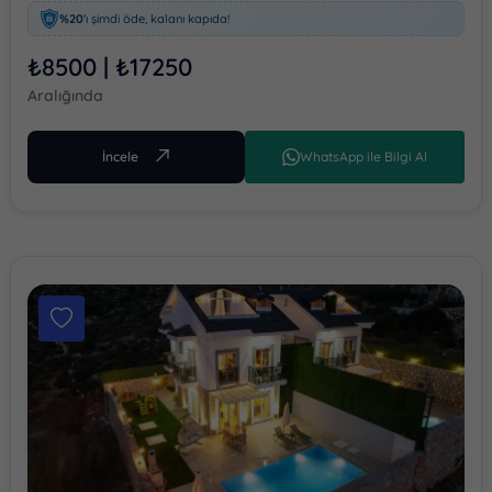
%20
'ı şimdi öde, kalanı kapıda!
₺8500 | ₺17250
Aralığında
İncele
WhatsApp ile Bilgi Al