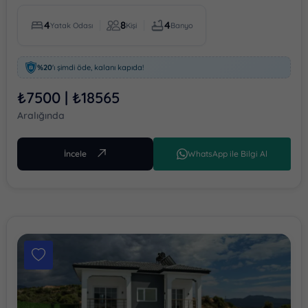
4
8
4
Yatak Odası
Kişi
Banyo
%20
'ı şimdi öde, kalanı kapıda!
₺7500 | ₺18565
Aralığında
İncele
WhatsApp ile Bilgi Al