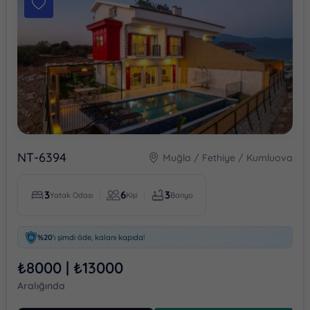
NT-6394
Muğla / Fethiye / Kumluova
3
6
3
Yatak Odası
Kişi
Banyo
%20
'ı şimdi öde, kalanı kapıda!
₺8000 | ₺13000
Aralığında