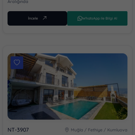
Aralığında
FIYAT
(GECELIK)
İncele
WhatsApp ile Bilgi Al
En Az
En Fazla
Sonuçları Göster
NT-3907
Muğla / Fethiye / Kumluova