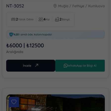
NT-3052
Muğla / Fethiye / Kumluova
2
4
2
Yatak Odası
Kişi
Banyo
%20
'ı şimdi öde, kalanı kapıda!
₺6000 | ₺12500
Aralığında
İncele
WhatsApp ile Bilgi Al