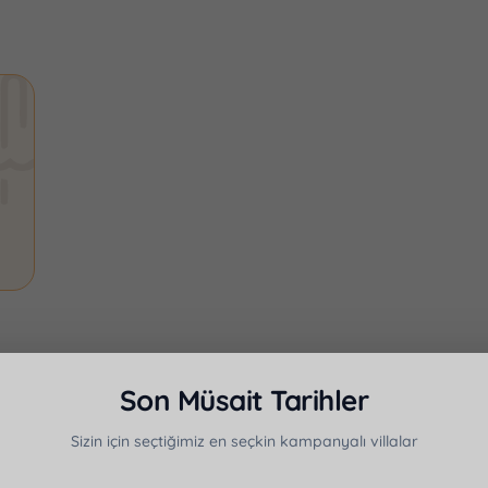
GECELIK
Çavdır
Antalya · Kalkan · Kızıltaş
₺6000– ₺16000
₺5000
Villa Caledonia
Son Müsait Tarihler
2
Yatak
Sizin için seçtiğimiz en seçkin kampanyalı villalar
2
Banyo
9
Kişi
5
Yatak