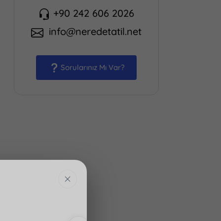
+90 242 606 2026
info@neredetatil.net
Sorularınız Mı Var?
GECELIK
GECELIK
Antalya · Kalkan · Akbel
– ₺15000
₺12000– ₺14900
NT-1147
3
Banyo
4
Kişi
2
Yatak
2
Banyo