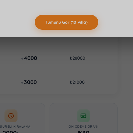
DENIZ MANZARALI
GECELIK
HAFTALIK
Tümünü Gör (10 Villa)
5000
₺35000
₺
4000
₺28000
₺
3000
₺21000
₺
 SÜRELI KIRALAMA
ÖN ÖDEME ORANI
2000
%30