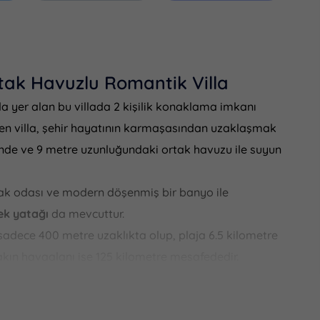
tak Havuzlu Romantik Villa
a yer alan bu villada 2 kişilik konaklama imkanı
ken villa, şehir hayatının karmaşasından uzaklaşmak
liğinde ve 9 metre uzunluğundaki ortak havuzu ile suyun
k odası ve modern döşenmiş bir banyo ile
ek yatağı
da mevcuttur.
adece 400 metre uzaklıkta olup, plaja 6.5 kilometre
kın havaalanı ise 125 kilometre mesafededir.