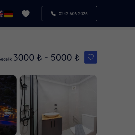
0242 606 2026
3000
₺
-
5000
₺
Gecelik