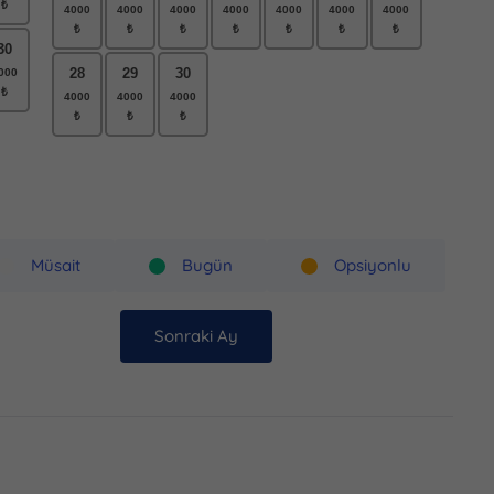
30
28
29
30
Müsait
Bugün
Opsiyonlu
Sonraki Ay