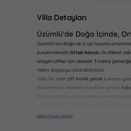
Villa Detayları
Üzümlü'de Doğa İçinde, Or
Üzümlü'nün doğa ile iç içe huzurlu ortamınd
sunulmaktadır.
Ortak
havuz
u ile dikkat çe
isteyen çiftler için idealdir. 3 metre geniş
tadını doyasıya çıkarabilirsiniz.
Villa, bir adet
çift kişilik yatak
bulunan yata
donatılmıştır. Bebekli misafirler için bir
beb
Konum olarak, villa markete ve restorana s
mesafededir. Bu huzurlu kaçamak için en ya
Daha Fazla Göster