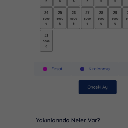
24
25
26
27
28
29
31
Fırsat
Kiralanmış
Önceki Ay
Yakınlarında Neler Var?