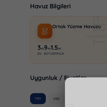
Havuz Bilgileri
Ortak Yüzme Havuzu
3
9
1.5
m
m
m
EN
BOY
DERINLIK
Uygunluk / Fiyatlar
Antalya · Kalkan · 
NT-1087
5
Kişi
TRY
USD
EUR
GBP