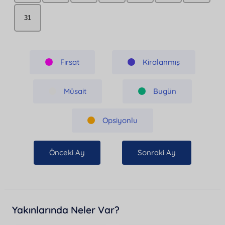
31
Fırsat
Kiralanmış
Müsait
Bugün
Opsiyonlu
Önceki Ay
Sonraki Ay
Yakınlarında Neler Var?