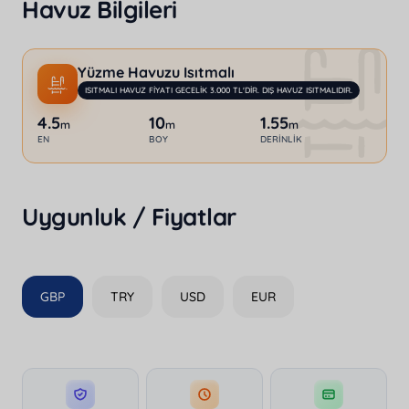
Havuz Bilgileri
tatil deneyimi için sizleri bekliyor.
Yüzme Havuzu Isıtmalı
ISITMALI HAVUZ FIYATI GECELIK 3.000 TL'DIR. DIŞ HAVUZ ISITMALIDIR.
4.5
10
1.55
m
m
m
EN
BOY
DERINLIK
Uygunluk / Fiyatlar
GBP
TRY
USD
EUR