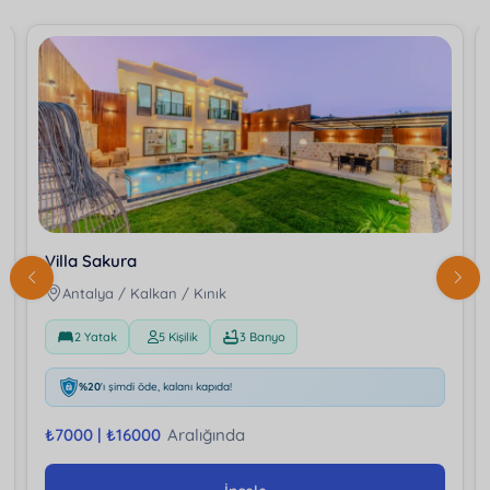
Villa Sakura
Antalya / Kalkan / Kınık
2 Yatak
5 Kişilik
3 Banyo
%20
'ı şimdi öde, kalanı kapıda!
₺
7000 |
₺
16000
Aralığında