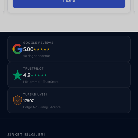
İncele
GOOGLE REVIEWS
5.00
★★★★★
40 değerlendirme
TRUSTPILOT
4.9
★★★★★
Mükemmel · TrustScore
TÜRSAB ÜYESI
17807
Belge No · Onaylı Acente
ŞIRKET BILGILERI