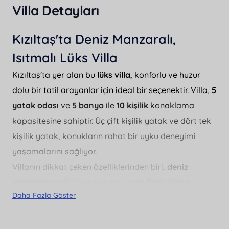
Villa Detayları
Kızıltaş'ta Deniz Manzaralı,
Isıtmalı Lüks Villa
Kızıltaş'ta yer alan bu
lüks villa
, konforlu ve huzur
dolu bir tatil arayanlar için ideal bir seçenektir. Villa,
5
yatak odası
ve
5 banyo
ile
10 kişilik
konaklama
kapasitesine sahiptir. Üç çift kişilik yatak ve dört tek
kişilik yatak, konukların rahat bir uyku deneyimi
yaşamalarını sağlıyor.
Villanın dikkat çeken özelliklerinden biri,
deniz
manzarası
eşliğinde sunulan geniş
özel yüzme
Daha Fazla Göster
havuzudur
. Havuz, 4.5 metre genişliğinde ve 10 metre
uzunluğundayken, derinliği 1.55 metre olarak
tasarlanmıştır. Ayrıca,
ısıtmalı havuz
seçeneği ile yıl