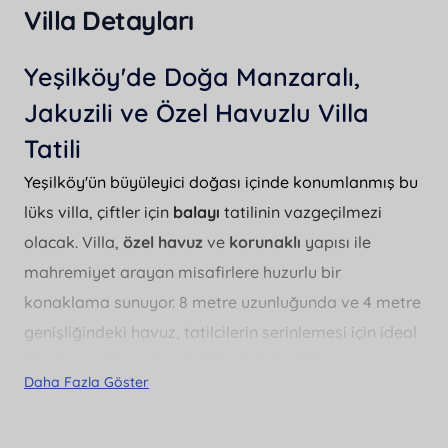
Villa Detayları
Yeşilköy'de Doğa Manzaralı,
Jakuzili ve Özel Havuzlu Villa
Tatili
Yeşilköy'ün büyüleyici doğası içinde konumlanmış bu
lüks villa, çiftler için
balayı
tatilinin vazgeçilmezi
olacak. Villa,
özel havuz
ve
korunaklı
yapısı ile
mahremiyet arayan misafirlere huzurlu bir
konaklama sunuyor. 8 metre uzunluğunda ve 4 metre
genişliğindeki havuz, tatilcilerin serinlemesi için ideal
bir alan sağlamaktadır. Villada
jakuzi
ile
Daha Fazla Göster
rahatlayabilir, günün yorgunluğunu atabilirsiniz.
Konforlu bir tatil için gereken tüm detaylar