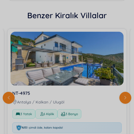
Benzer Kiralık Villalar
NT-4975
Antalya / Kalkan / Ulugöl
3 Yatak
6 Kişilik
3 Banyo
%15
'ı şimdi öde, kalanı kapıda!