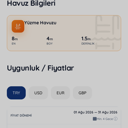
Havuz Bilgileri
Yüzme Havuzu
8
4
1.5
m
m
m
EN
BOY
DERINLIK
Uygunluk / Fiyatlar
TRY
USD
EUR
GBP
01 Ağu 2026 — 31 Ağu 2026
Min. 4 Gece