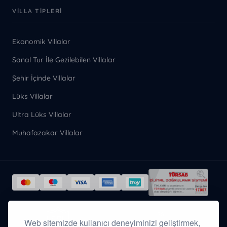
VILLA TIPLERI
Ekonomik Villalar
Sanal Tur İle Gezilebilen Villalar
Şehir İçinde Villalar
Lüks Villalar
Ultra Lüks Villalar
Muhafazakar Villalar
Tüm ödeme verileriniz
SSL
Web sitemizde kullanıcı deneyiminizi geliştirmek,
sertifikasıyla
şifrelenmiş olarak