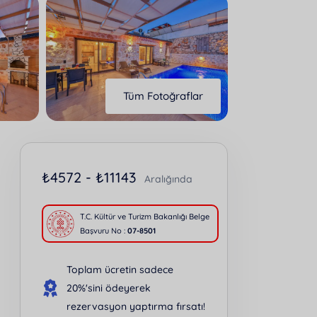
Tüm Fotoğraflar
₺
4572 -
₺
11143
Aralığında
T.C. Kültür ve Turizm Bakanlığı Belge
Başvuru No :
07-8501
Toplam ücretin sadece
20%'sini ödeyerek
rezervasyon yaptırma fırsatı!