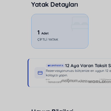
Yatak Detayları
seçenek olup, huzurlu bir kaçamak için sizle
1
Adet
ÇIFTLI YATAK
12 Aya Varan Taksit S
KAMPANYA
Rezervasyonunuzu bütçenize en uygun 12 aya
kolayca yapın.