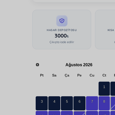
HASAR DEPOZITOSU
KISA
3000
₺
Çıkışta iade edilir
Ağustos
2026
Pt
Sa
Ça
Pe
Cu
Ct
1
3
4
5
6
7
8