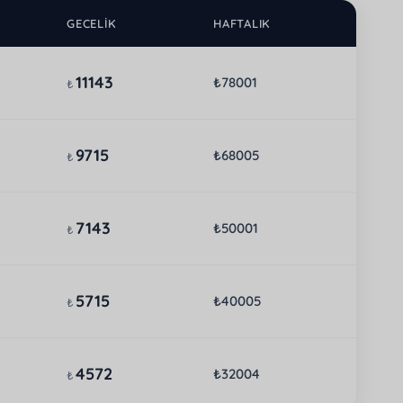
GECELIK
HAFTALIK
11143
₺78001
₺
9715
₺68005
₺
7143
₺50001
₺
5715
₺40005
₺
4572
₺32004
₺