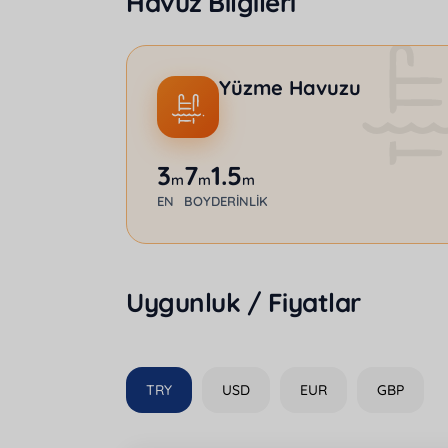
Havuz Bilgileri
Yüzme Havuzu
3
7
1.5
m
m
m
EN
BOY
DERINLIK
Uygunluk / Fiyatlar
TRY
USD
EUR
GBP