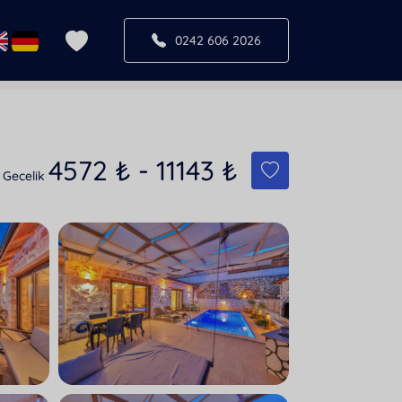
0242 606 2026
4572
₺
-
11143
₺
Gecelik