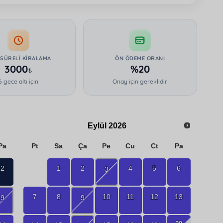
 SÜRELI KIRALAMA
ÖN ÖDEME ORANI
3000
%20
₺
6 gece altı için
Onay için gereklidir
Eylül
2026
Pa
Pt
Sa
Ça
Pe
Cu
Ct
Pa
2
1
2
4
5
6
3
7
8
10
11
12
13
9
9