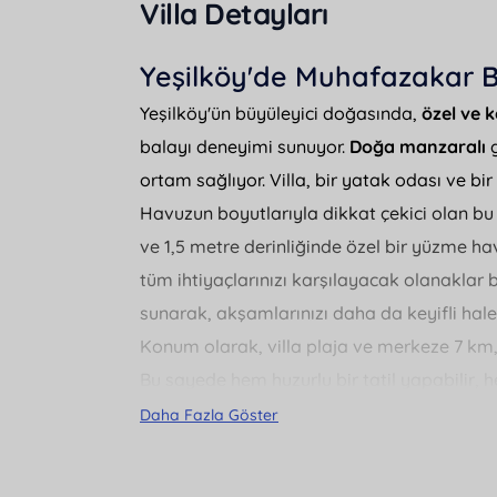
Villa Detayları
Yeşilköy'de Muhafazakar Ba
Yeşilköy'ün büyüleyici doğasında,
özel ve 
balayı deneyimi sunuyor.
Doğa manzaralı
g
ortam sağlıyor. Villa, bir yatak odası ve bir 
Havuzun boyutlarıyla dikkat çekici olan bu 
ve 1,5 metre derinliğinde özel bir yüzme ha
tüm ihtiyaçlarınızı karşılayacak olanaklar 
sunarak, akşamlarınızı daha da keyifli hale g
Konum olarak, villa plaja ve merkeze 7 km
Bu sayede hem huzurlu bir tatil yapabilir
sağlayabilirsiniz.
Otopark
, saç kurutma mak
Daha Fazla Göster
ekipmanlar da villada mevcuttur.
Yeşilköy'de ekonomik ve lüks bir tatil dene