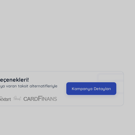
ri bekliyor.
eçenekleri!
 varan taksit alternatifleriyle
Kampanya Detayları