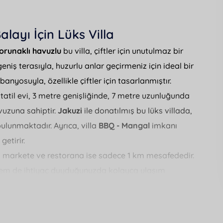
layı İçin Lüks Villa
korunaklı havuzlu
bu villa, çiftler için unutulmaz bir
eniş terasıyla, huzurlu anlar geçirmeniz için ideal bir
banyosuyla, özellikle çiftler için tasarlanmıştır.
tatil evi, 3 metre genişliğinde, 7 metre uzunluğunda
vuzuna sahiptir.
Jakuzi
ile donatılmış bu lüks villada,
bulunmaktadır. Ayrıca, villa
BBQ - Mangal
imkanı
etirir.
, markete ve restorana ise sadece 1 km mesafededir.
, hem de ihtiyaç duyduğunuzda kolayca ulaşım
inesi ve ütü gibi günlük ihtiyaçlarınız için gerekli
yimi sunan bu villa,
muhafazakar
çiftler için ideal bir