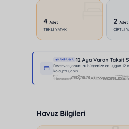
Deniz, plaj ve şehir merkezine yakınlığı ile
bir tatil vaat ediyor.
4
2
Adet
Adet
TEKLI YATAK
ÇIFTLI 
12 Aya Varan Taksit S
KAMPANYA
Rezervasyonunuzu bütçenize en uygun 12 aya
kolayca yapın.
Havuz Bilgileri