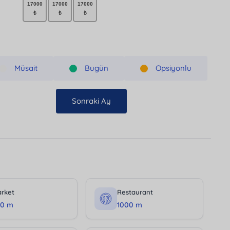
Müsait
Bugün
Opsiyonlu
Sonraki Ay
rket
Restaurant
50 m
1000 m