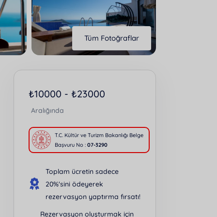
Tüm Fotoğraflar
₺
10000 -
₺
23000
Aralığında
T.C. Kültür ve Turizm Bakanlığı Belge
Başvuru No :
07-3290
Toplam ücretin sadece
20%'sini ödeyerek
rezervasyon yaptırma fırsatı!
Rezervasyon oluşturmak için