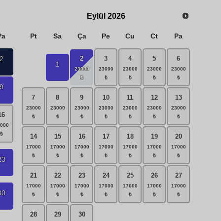
Eylül
2026
Pa
Pt
Sa
Ça
Pe
Cu
Ct
Pa
2
2
3
4
5
6
1
9
7
8
9
10
11
12
13
16
14
15
16
17
18
19
20
23
21
22
23
24
25
26
27
30
28
29
30