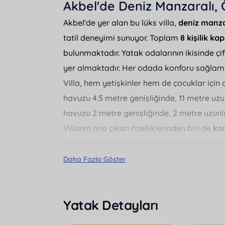
Akbel'de Deniz Manzaralı, 
Akbel'de yer alan bu lüks villa,
deniz manz
tatil deneyimi sunuyor. Toplam
8 kişilik ka
bulunmaktadır. Yatak odalarının ikisinde çift 
yer almaktadır. Her odada konforu sağlam
Villa, hem yetişkinler hem de çocuklar için 
havuzu 4.5 metre genişliğinde, 11 metre uz
havuzu 2 metre genişliğinde, 2 metre uzunl
Villanın öne çıkan özelliklerinden biri de
ko
vakit geçirmesine olanak tanır. Şehir içind
restoran gibi yerlere kolay ulaşım imkanı 
Daha Fazla Göster
metre uzaklıktadır.
Misafirler tatilleri boyunca
BBQ - Mangal
ke
Yatak Detayları
faydalanabilirler. Villada ayrıca günlük ihti
ekipmanlar da mevcuttur.