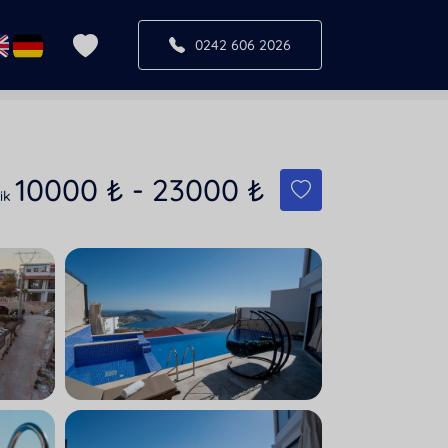
0242 606 2026
10000
₺
-
23000
₺
lik