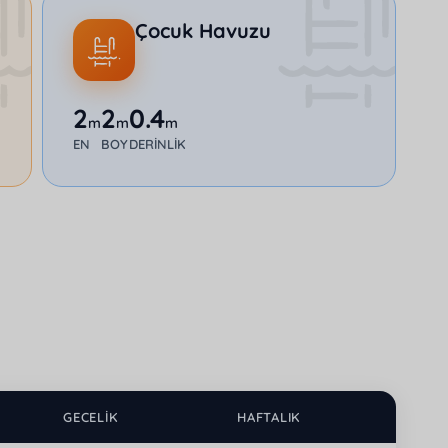
Çocuk Havuzu
2
2
0.4
m
m
m
EN
BOY
DERINLIK
GECELIK
HAFTALIK