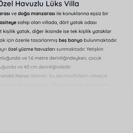
Özel Havuzlu Lüks Villa
arası
ve
doğa manzarası
ile konuklarına eşsiz bir
pasiteye
sahip olan villada, dört yatak odası
kişilik yatak, diğer ikisinde ise tek kişilik yataklar
ak için özenle tasarlanmış
beş banyo
bulunmaktadır.
ayrı
özel yüzme havuzları
sunmaktadır. Yetişkin
unluğunda ve 1.6 metre derinliğindeyken, çocuk
uğunda ve 40 cm derinliğindedir.
runaklı havuz
alanıdır, bu da misafirlerin rahatça
e yer alması sayesinde, villa çevresinde market ve
sunmaktadır. Market 750 metre, restoran ise 1000
yfi yapabilir, araçları için
otopark
imkânından
yaçlar için
saç kurutma makinesi
ve
ütü
gibi faydalı