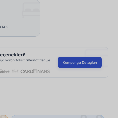
 dikkat çeken bu villa, konuklarına huzurlu ve konforlu
YATAK
eçenekleri!
 varan taksit alternatifleriyle
Kampanya Detayları