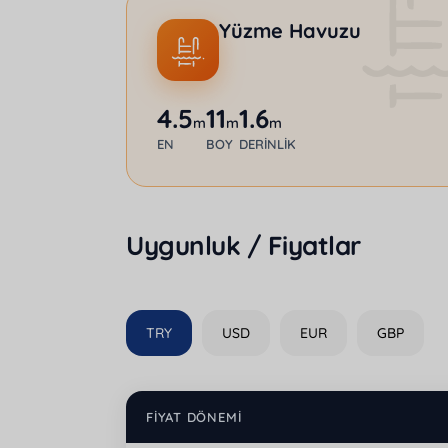
Yüzme Havuzu
4.5
11
1.6
m
m
m
EN
BOY
DERINLIK
Uygunluk / Fiyatlar
TRY
USD
EUR
GBP
FIYAT DÖNEMI