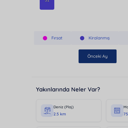
Fırsat
Kiralanmış
Önceki Ay
Yakınlarında Neler Var?
Deniz (Plaj)
Ma
2.5 km
7