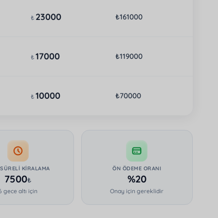
23000
₺161000
₺
17000
₺119000
₺
10000
₺70000
₺
 SÜRELI KIRALAMA
ÖN ÖDEME ORANI
7500
%20
₺
6 gece altı için
Onay için gereklidir