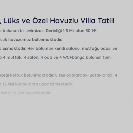
Lüks ve Özel Havuzlu Villa Tatili
lunan bir evimizdir. Derinliği 1,5 Mt olan 50 M²
çocuk havuzumuz bulunmaktadır.
 oluşmaktadır. Her bölümün kendi salonu, mutfağı, odası ve
4 mutfak, 4 salon, 4 oda ve 4 WC+banyo bulunur. Tüm
eceği koltuk bulunmaktadır. 8 kişi odalardaki yataklarda, 4
 12 kişi konaklama yapabilmektedir.
manı’na 30 Km
mesafededir.