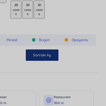
28
29
30
Müsait
Bugün
Opsiyonlu
Sonraki Ay
rket
Restaurant
00 m
300 m