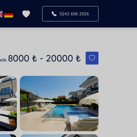
0242 606 2026
8000
₺
-
20000
₺
elik