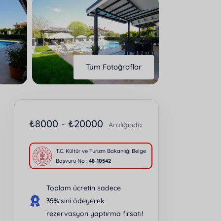
Tüm Fotoğraflar
₺
8000 -
₺
20000
Aralığında
T.C. Kültür ve Turizm Bakanlığı Belge
Başvuru No :
48-10542
Toplam ücretin sadece
35%'sini ödeyerek
rezervasyon yaptırma fırsatı!