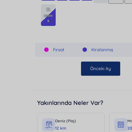
31
Fırsat
Kiralanmış
Önceki Ay
Yakınlarında Neler Var?
Deniz (Plaj)
Ma
12 km
2