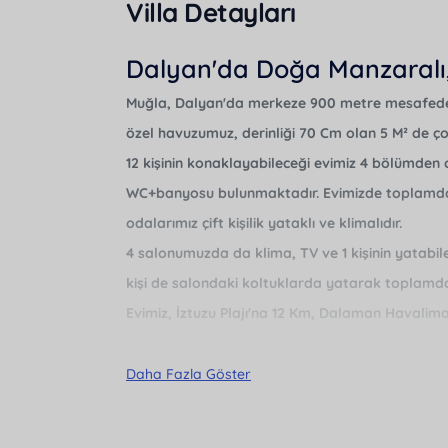
Villa Detayları
Dalyan'da Doğa Manzaralı, 
Muğla, Dalyan'da merkeze 900 metre mesafede bu
özel havuzumuz, derinliği 70 Cm olan 5 M² de 
12 kişinin konaklayabileceği evimiz 4 bölümden
WC+banyosu bulunmaktadır. Evimizde toplamda 
odalarımız çift kişilik yataklı ve klimalıdır.
4 salonumuzda da klima, TV ve 1 kişinin yatabil
kişi de salondaki koltuklarda yatarak toplamda
Evimiz, İztuzu Plajı'na 12 Km, Dalaman Havali
Daha Fazla Göster