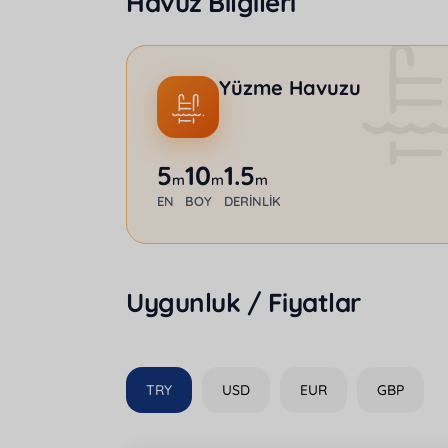
Havuz Bilgileri
Yüzme Havuzu
5
10
1.5
m
m
m
EN
BOY
DERINLIK
Uygunluk / Fiyatlar
TRY
USD
EUR
GBP