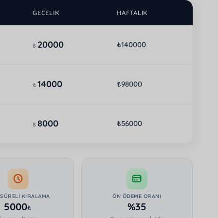
GECELIK
HAFTALIK
20000
₺140000
₺
14000
₺98000
₺
8000
₺56000
₺
 SÜRELI KIRALAMA
ÖN ÖDEME ORANI
5000
%35
₺