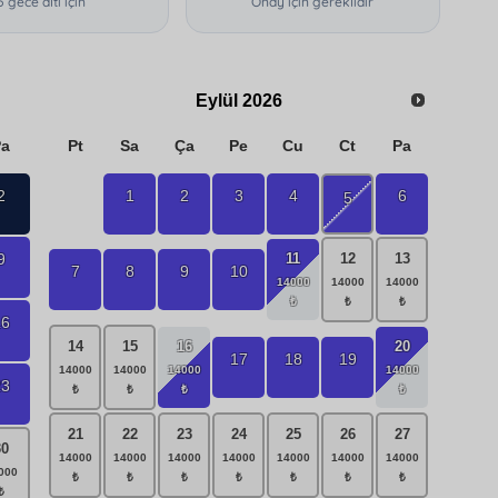
5 gece altı için
Onay için gereklidir
Eylül
2026
Pa
Pt
Sa
Ça
Pe
Cu
Ct
Pa
2
1
2
3
4
6
5
9
11
12
13
7
8
9
10
16
14
15
16
20
17
18
19
23
21
22
23
24
25
26
27
30