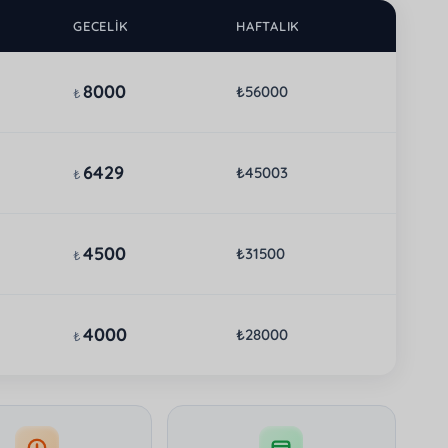
GECELIK
HAFTALIK
8000
₺56000
₺
6429
₺45003
₺
4500
₺31500
₺
4000
₺28000
₺