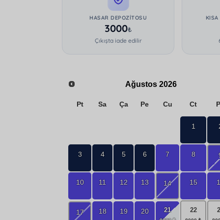
HASAR DEPOZITOSU
KISA
3000
₺
Çıkışta iade edilir
Ağustos
2026
Pt
Sa
Ça
Pe
Cu
Ct
1
3
4
5
6
7
8
10
11
12
13
15
14
21
22
18
19
20
17