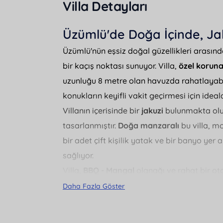
Villa Detayları
Üzümlü'de Doğa İçinde, Jaku
Üzümlü'nün eşsiz doğal güzellikleri arasında
bir kaçış noktası sunuyor. Villa,
özel koruna
uzunluğu 8 metre olan havuzda rahatlayabili
konukların keyifli vakit geçirmesi için ideald
Villanın içerisinde bir
jakuzi
bulunmakta olup
tasarlanmıştır.
Doğa manzaralı
bu villa, mo
bir adet çift kişilik yatak ve bir banyo yer
sağlıyor.
Villa,
BBQ - Mangal
olanağı ve rahat bir otop
muhafazakar misafirler
için de uygun olup
Daha Fazla Göster
kurutma makinesi ve ütü gibi temel ihtiyaç
Ayrıca, villa
Üzümlü merkezine
9 km, plaja