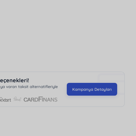
 erişim sunmaktadır. Eşsiz bir tatil deneyimi
 içe huzurlu bir ortam sunuyor.
eçenekleri!
 varan taksit alternatifleriyle
Kampanya Detayları