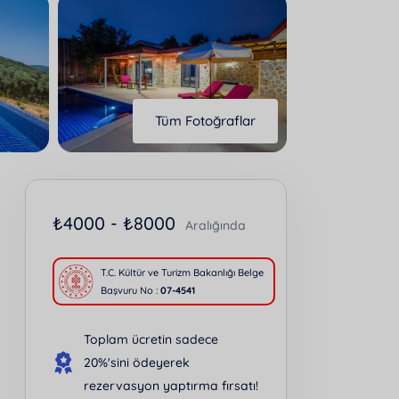
Tüm Fotoğraflar
₺
4000 -
₺
8000
Aralığında
T.C. Kültür ve Turizm Bakanlığı Belge
Başvuru No :
07-4541
Toplam ücretin sadece
20%'sini ödeyerek
rezervasyon yaptırma fırsatı!