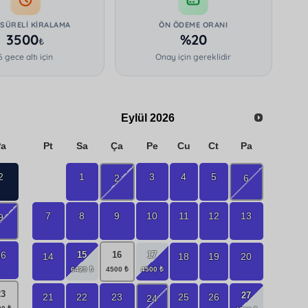
 SÜRELI KIRALAMA
ÖN ÖDEME ORANI
3500
%20
₺
6 gece altı için
Onay için gereklidir
Eylül
2026
Pa
Pt
Sa
Ça
Pe
Cu
Ct
Pa
2
1
3
4
5
2
6
7
8
9
10
11
12
13
9
16
15
16
17
14
18
19
20
23
27
21
22
23
25
26
24