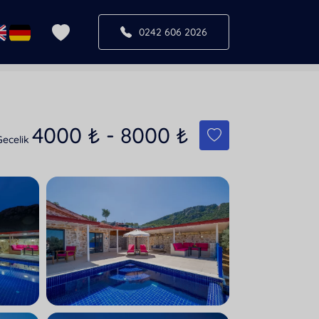
0242 606 2026
4000
₺
-
8000
₺
Gecelik