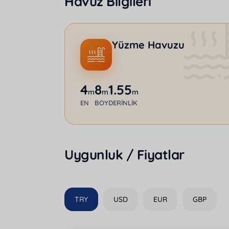
Havuz Bilgileri
Yüzme Havuzu
4
8
1.55
m
m
m
EN
BOY
DERINLIK
Uygunluk / Fiyatlar
TRY
USD
EUR
GBP