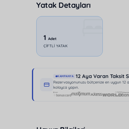
Yatak Detayları
restoran, market ve diğer alanlara da kolay
yaşamak isteyenler için bu villa, doğa ile iç
1
Adet
ÇIFTLI YATAK
12 Aya Varan Taksit S
KAMPANYA
Rezervasyonunuzu bütçenize en uygun 12 aya
kolayca yapın.