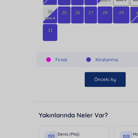
24
25
26
27
28
29
31
Fırsat
Kiralanmış
Önceki Ay
Yakınlarında Neler Var?
Deniz (Plaj)
Ma