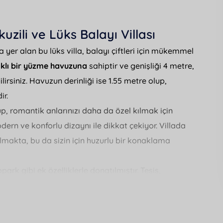
zili ve Lüks Balayı Villası
 yer alan bu lüks villa, balayı çiftleri için mükemmel
klı bir yüzme havuzuna
sahiptir ve genişliği 4 metre,
rsiniz. Havuzun derinliği ise 1.55 metre olup,
ir.
, romantik anlarınızı daha da özel kılmak için
dern ve konforlu dizaynı ile dikkat çekiyor. Villada
 almakta, bu da sizin için huzurlu bir konaklama
ark gibi ek özelliklerle donatılmıştır. Tesis,
, tamamen korunaklı bir havuz alanına sahiptir. Saç
larınız da düşünülmüştür.
 ise 8 km mesafede yer almakta olup, çevredeki