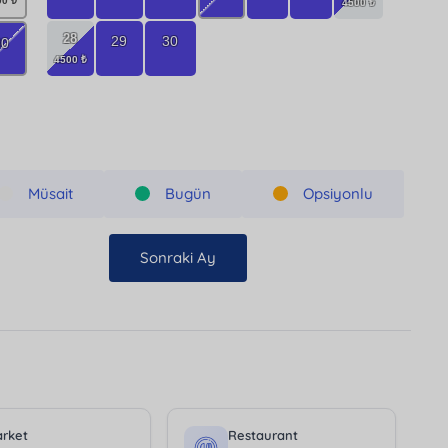
28
29
30
30
Müsait
Bugün
Opsiyonlu
Sonraki Ay
rket
Restaurant