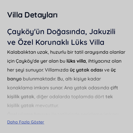
Villa Detayları
Çayköy'ün Doğasında, Jakuzili
ve Özel Korunaklı Lüks Villa
Kalabalıktan uzak, huzurlu bir tatil arayışında olanlar
için Çayköy'de yer alan bu
lüks villa
, ihtiyacınız olan
her şeyi sunuyor. Villamızda
üç yatak odası
ve
üç
banyo
bulunmaktadır. Bu, altı kişiye kadar
konaklama imkanı sunar. Ana yatak odasında
çift
kişilik yatak
, diğer odalarda toplamda dört
tek
kişilik yatak
mevcuttur.
Özel yüzme havuzu
ile tatilinizde serinleme imkanı
Daha Fazla Göster
bulacaksınız. Havuzun ölçüleri 3.5 metre genişliğinde,
8 metre uzunluğunda ve 1.5 metre derinliğindedir.