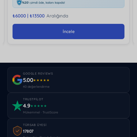
%20
'ı şimdi öde, kalanı kapıda!
₺
6000 |
₺
13500
Aralığında
İncele
GOOGLE REVIEWS
5.00
★★★★★
40 değerlendirme
TRUSTPILOT
4.9
★★★★★
Mükemmel · TrustScore
TÜRSAB ÜYESI
17807