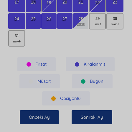
17
18
20
21
23
19
22
28
24
25
26
27
29
30
31
Fırsat
Kiralanmış
Müsait
Bugün
Opsiyonlu
Önceki Ay
Sonraki Ay