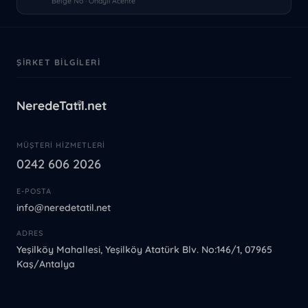
Belge No · Onaylı Acente
ŞIRKET BILGILERI
MÜŞTERI HIZMETLERI
0242 606 2026
E-POSTA
info@neredetatil.net
ADRES
Yeşilköy Mahallesi, Yeşilköy Atatürk Blv. No:146/1, 07965
Kaş/Antalya