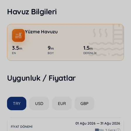
Havuz Bilgileri
Yüzme Havuzu
3.5
9
1.5
m
m
m
EN
BOY
DERINLIK
Uygunluk / Fiyatlar
TRY
USD
EUR
GBP
01 Ağu 2026 — 31 Ağu 2026
Min. 3 Gece