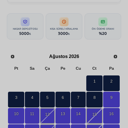
HASAR DEPOZITOSU
KISA SÜRELI KIRALAMA
ÖN ÖDEME ORANI
5000
3000
%20
₺
₺
Ağustos
2026
Pt
Sa
Ça
Pe
Cu
Ct
Pa
1
2
3
4
5
6
7
8
9
10
11
13
14
16
12
15