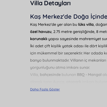
Villa Detayları
Kaş Merkez'de Doğa İçinde 
Kaş Merkez'de yer alan bu
lüks villa
, doğanı
özel havuzu
, 2.75 metre genişliğinde, 8 me
korunaklı
yapısı sayesinde mahremiyet suna
İki adet çift kişilik yatak odası ile dört kişi
için mükemmel bir seçenektir. Her odada k
banyo bulunmaktadır. Villanın iç mekanlar
yorgunluğunu atma imkanı sunar.
Villa,
bahçesinde
bulunan
BBQ - Mangal
ala
olanak tanır. Ayrıca,
otopark
imkanı bulunm
saç kurutma makinesi
ve
ütü
gibi olanakla
Daha Fazla Göster
Villanın konumu da oldukça avantajlıdır. P
metre uzaklıktadır. Şehir merkezine ve m