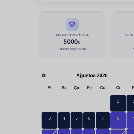
HASAR DEPOZITOSU
KISA
5000
₺
Çıkışta iade edilir
Ağustos
2026
Pt
Sa
Ça
Pe
Cu
Ct
1
3
4
5
6
7
8