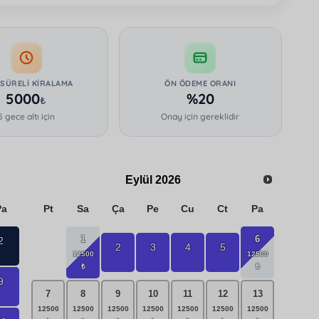
 SÜRELI KIRALAMA
ÖN ÖDEME ORANI
5000
%20
₺
5 gece altı için
Onay için gereklidir
Eylül
2026
Pa
Pt
Sa
Ça
Pe
Cu
Ct
Pa
1
6
2
2
3
4
5
9
7
8
9
10
11
12
13