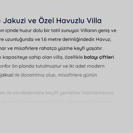
Jakuzi ve Özel Havuzlu Villa
n içinde huzur dolu bir tatil sunuyor. Villanın geniş ve
tre uzunluğunda ve 1.6 metre derinliğindedir. Havuz,
r ve misafirlere rahatça yüzme keyfi yaşatır.
lik kapasiteye sahip olan villa, özellikle
balayı çiftleri
onfor ön planda tutulmuştur ve iki adet modern
ı
jakuzi
ile donatılmış olup, misafirlere günün
nı ile sevdiklerinizle keyifli yemekler hazırlamanıza
aktadır. Konforunuz için tüm detaylar düşünülmüş;
r mevcuttur.
laj, sadece 400 metre mesafede olup, restoranlar 150
arkete yakın konumuyla
şehir içinde villa
olarak da