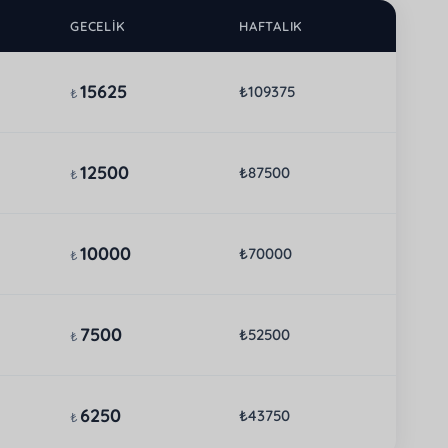
GECELIK
HAFTALIK
15625
₺109375
₺
12500
₺87500
₺
10000
₺70000
₺
7500
₺52500
₺
6250
₺43750
₺