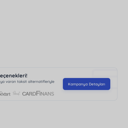
fazakar villalar
kategorisine de uygundur.
eçenekleri!
 varan taksit alternatifleriyle
Kampanya Detayları