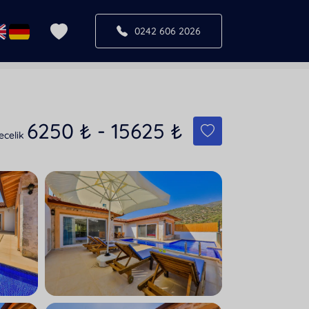
0242 606 2026
6250
₺
-
15625
₺
ecelik