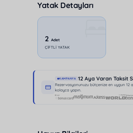
Yatak Detayları
tercih edilen bu mekan, aynı zamanda
muha
2
Adet
ÇIFTLI YATAK
12 Aya Varan Taksit S
KAMPANYA
Rezervasyonunuzu bütçenize en uygun 12 aya
kolayca yapın.