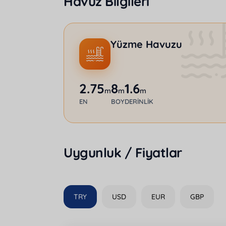
Havuz Bilgileri
Yüzme Havuzu
2.75
8
1.6
m
m
m
EN
BOY
DERINLIK
Uygunluk / Fiyatlar
TRY
USD
EUR
GBP