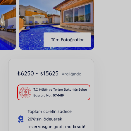
Tüm Fotoğraflar
₺
6250 -
₺
15625
Aralığında
T.C. Kültür ve Turizm Bakanlığı Belge
Başvuru No :
07-1419
Toplam ücretin sadece
20%'sini ödeyerek
rezervasyon yaptırma fırsatı!