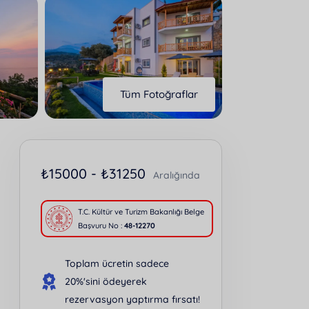
Tüm Fotoğraflar
₺
15000 -
₺
31250
Aralığında
T.C. Kültür ve Turizm Bakanlığı Belge
Başvuru No :
48-12270
Toplam ücretin sadece
20%'sini ödeyerek
rezervasyon yaptırma fırsatı!