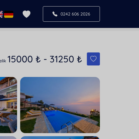
0242 606 2026
15000
₺
-
31250
₺
elik