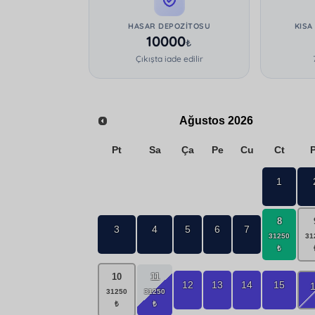
HASAR DEPOZITOSU
KISA
10000
₺
Çıkışta iade edilir
Ağustos
2026
Pt
Sa
Ça
Pe
Cu
Ct
1
8
3
4
5
6
7
10
11
12
13
14
15