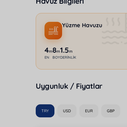
Havuz Bilgileri
Yüzme Havuzu
4
8
1.5
m
m
m
EN
BOY
DERINLIK
Uygunluk / Fiyatlar
TRY
USD
EUR
GBP