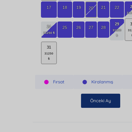
17
18
19
21
22
20
29
24
25
26
27
28
31
Fırsat
Kiralanmış
Önceki Ay