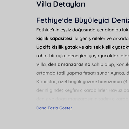
Villa Detayları
Fethiye'de Büyüleyici Deniz
Fethiye'nin eşsiz doğasında yer alan bu lüks
kişilik kapasitesi
ile geniş aileler ve arkad
Üç çift kişilik yatak
ve
altı tek kişilik yata
rahat bir uyku deneyimi yaşayacakları alan
Villa,
deniz manzarasına
sahip olup, konukl
ortamda tatil yapma fırsatı sunar. Ayrıca, d
Konuklar,
özel büyük yüzme havuzunun
(4 
derinliğinde) keyfini çıkarabilirler. Havu
deniz ve doğa manzarasının tadını çıkarabil
Villanın imkanları arasında
bahçe
,
BBQ - M
Daha Fazla Göster
bulunmaktadır. Ayrıca, villanın iç mekanın
duyabileceğiniz tüm detaylar düşünülmüştü