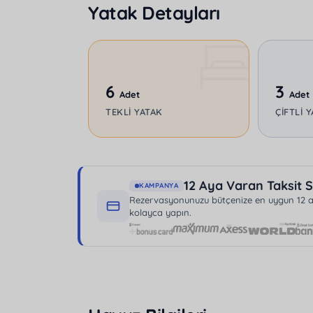
Yatak Detayları
Konum olarak villa, merkeze 30 km, plaja 
mesafededir. Bu sayede şehirden uzaklaşıp 
tüm hizmetlere kısa sürede ulaşabilirsiniz.
Fethiye'de, lüks ve konforun buluştuğu bu öz
6
3
Adet
Adet
TEKLI YATAK
ÇIFTLI 
12 Aya Varan Taksit S
KAMPANYA
Rezervasyonunuzu bütçenize en uygun 12 aya
kolayca yapın.