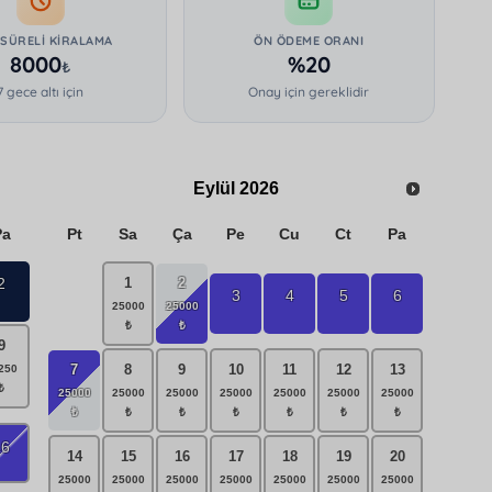
 SÜRELI KIRALAMA
ÖN ÖDEME ORANI
8000
%20
₺
7 gece altı için
Onay için gereklidir
Eylül
2026
Pa
Pt
Sa
Ça
Pe
Cu
Ct
Pa
2
1
2
3
4
5
6
9
7
8
9
10
11
12
13
16
14
15
16
17
18
19
20