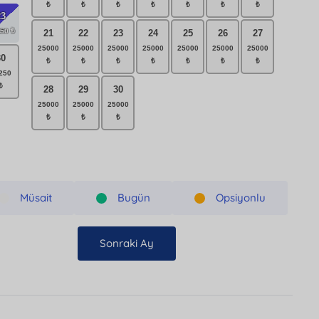
23
21
22
23
24
25
26
27
30
28
29
30
Müsait
Bugün
Opsiyonlu
Sonraki Ay