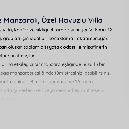
 Manzaralı, Özel Havuzlu Villa
 villa, konfor ve şıklığı bir arada sunuyor. Villamız
12
aş grupları için ideal bir konaklama imkanı sunuyor.
ktan
oluşan toplam
altı yatak odası
ile misafirlerin
lar sunulmuştur.
arına etkileyici bir manzara eşliğinde huzurlu bir
oğa manzarası eşliğinde tüm stresinizi atabilirsiniz.
metre eninde, 8 metre boyunda ve 1.5 metre
z başında güneşlenirken veya serinlerken muhteşem
irsiniz.
angal
,
langırt
ve
masa tenisi
gibi özellikler
da
saç kurutma makinesi
ve
ütü
gibi ihtiyaç
r.