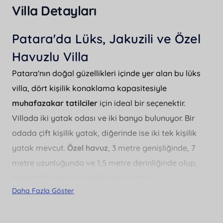
Villa Detayları
Patara'da Lüks, Jakuzili ve Özel
Havuzlu Villa
Patara'nın doğal güzellikleri içinde yer alan bu lüks
villa, dört kişilik konaklama kapasitesiyle
muhafazakar tatilciler
için ideal bir seçenektir.
Villada iki yatak odası ve iki banyo bulunuyor. Bir
odada çift kişilik yatak, diğerinde ise iki tek kişilik
yatak mevcut.
Özel havuz
, 3 metre genişliğinde, 7
metre uzunluğunda ve 1,5 metre derinliğinde olup,
korunaklı
yapısıyla gizliliğinizi sağlar.
Daha Fazla Göster
Villanın lüks detayları arasında
jakuzi
ve
doğa
manzarası
dikkat çekiyor. Gün batımında bahçede
BBQ - mangal
keyfi yapabilirsiniz. Araçla gelen