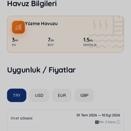
Havuz Bilgileri
Yüzme Havuzu
3
7
1.5
m
m
m
EN
BOY
DERINLIK
Uygunluk / Fiyatlar
TRY
USD
EUR
GBP
01 Tem 2026 — 10 Eyl 2026
Min. 3 Gece