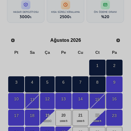
HASAR DEPOZITOSU
KISA SÜRELI KIRALAMA
ÖN ÖDEME ORANI
3000
2500
%20
₺
₺
Ağustos
2026
Pt
Sa
Ça
Pe
Cu
Ct
Pa
1
2
3
4
5
6
7
8
9
10
12
13
14
16
11
15
19
22
17
18
23
20
21