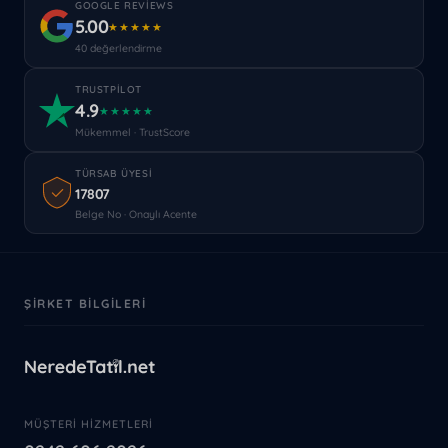
GOOGLE REVIEWS
5.00
★★★★★
40 değerlendirme
TRUSTPILOT
4.9
★★★★★
Mükemmel · TrustScore
TÜRSAB ÜYESI
17807
Belge No · Onaylı Acente
ŞIRKET BILGILERI
MÜŞTERI HIZMETLERI