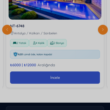
NT-6748
Antalya / Kalkan / Sarıbelen
2 Yatak
4 Kişilik
2 Banyo
%20
'ı şimdi öde, kalanı kapıda!
₺
6000 |
₺
12000
Aralığında
İncele