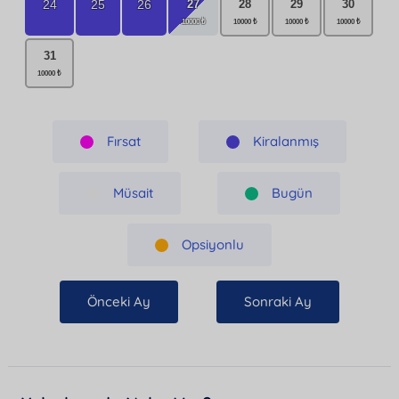
27
24
25
26
28
29
30
31
Fırsat
Kiralanmış
Müsait
Bugün
Opsiyonlu
Önceki Ay
Sonraki Ay