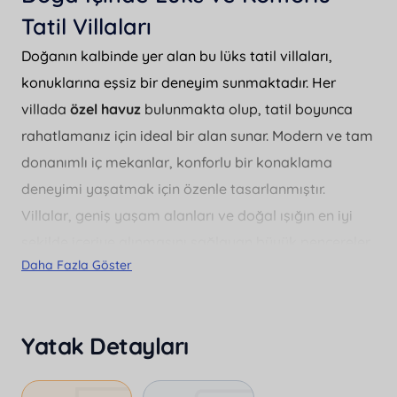
Tatil Villaları
Doğanın kalbinde yer alan bu lüks tatil villaları,
konuklarına eşsiz bir deneyim sunmaktadır. Her
villada
özel havuz
bulunmakta olup, tatil boyunca
rahatlamanız için ideal bir alan sunar. Modern ve tam
donanımlı iç mekanlar, konforlu bir konaklama
deneyimi yaşatmak için özenle tasarlanmıştır.
Villalar, geniş yaşam alanları ve doğal ışığın en iyi
şekilde içeriye alınmasını sağlayan büyük pencereler
Daha Fazla Göster
ile ferah bir atmosfer sunar. Tatilinizi daha özel ve
anlamlı hale getirmek için tüm detaylar
düşünülmüştür. Bu villalarda konaklamak, hem huzur
Yatak Detayları
dolu bir kaçamak hem de lüks bir tatil isteyenler için
mükemmel bir seçimdir.