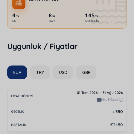
4
8
1.45
m
m
m
EN
BOY
DERINLIK
Uygunluk / Fiyatlar
EUR
TRY
USD
GBP
01 Tem 2026 — 31 Ağu 2026
Min. 5 Gece
350
€
€2450