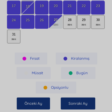
17
19
20
21
22
23
18
27
24
25
26
28
29
30
31
Fırsat
Kiralanmış
Müsait
Bugün
Opsiyonlu
Önceki Ay
Sonraki Ay