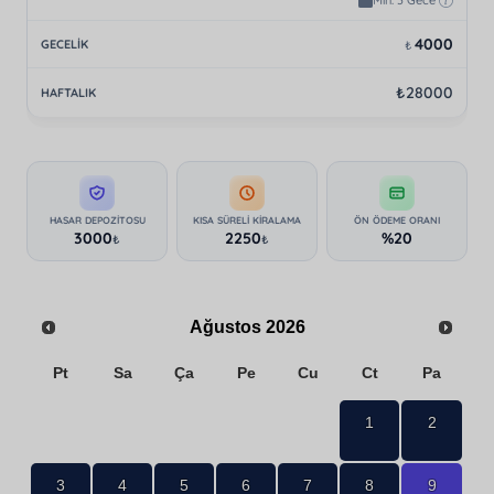
Min. 3 Gece
4000
₺
₺28000
HASAR DEPOZITOSU
KISA SÜRELI KIRALAMA
ÖN ÖDEME ORANI
3000
2250
%20
₺
₺
Ağustos
2026
Pt
Sa
Ça
Pe
Cu
Ct
Pa
1
2
3
4
5
6
7
8
9