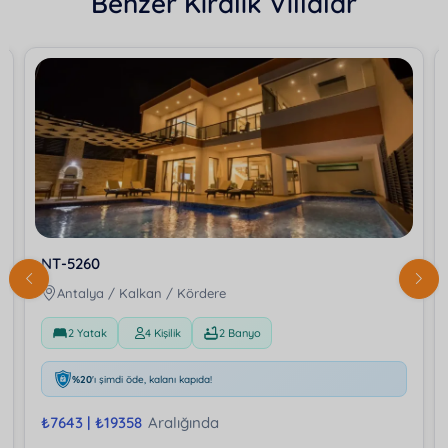
Benzer Kiralık Villalar
NT-5260
Antalya / Kalkan / Kördere
2 Yatak
4 Kişilik
2 Banyo
%20
'ı şimdi öde, kalanı kapıda!
₺
7643 |
₺
19358
Aralığında