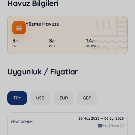
Havuz Bilgileri
Yüzme Havuzu
3
8
1.4
m
m
m
EN
BOY
DERINLIK
Uygunluk / Fiyatlar
TRY
USD
EUR
GBP
20 Haz 2026 — 06 Eyl 2026
Min. 3 Gece