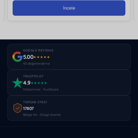
İncele
GOOGLE REVIEWS
5.00
★★★★★
40 değerlendirme
TRUSTPILOT
4.9
★★★★★
Mükemmel · TrustScore
TÜRSAB ÜYESI
17807
Belge No · Onaylı Acente