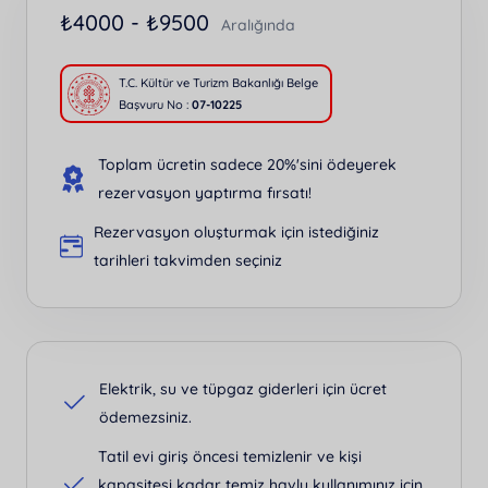
₺
4000 -
₺
9500
Aralığında
T.C. Kültür ve Turizm Bakanlığı Belge
Başvuru No :
07-10225
Toplam ücretin sadece 20%'sini ödeyerek
rezervasyon yaptırma fırsatı!
Rezervasyon oluşturmak için istediğiniz
tarihleri takvimden seçiniz
Elektrik, su ve tüpgaz giderleri için ücret
ödemezsiniz.
Tatil evi giriş öncesi temizlenir ve kişi
kapasitesi kadar temiz havlu kullanımınız için