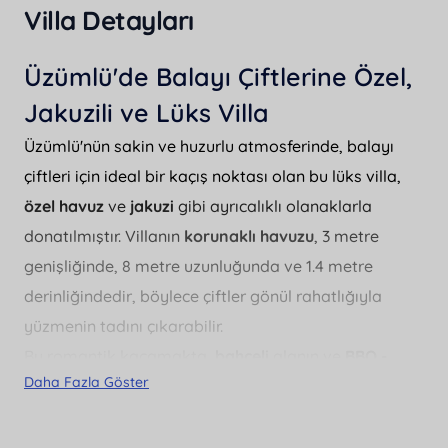
Villa Detayları
Üzümlü'de Balayı Çiftlerine Özel,
Jakuzili ve Lüks Villa
Üzümlü'nün sakin ve huzurlu atmosferinde, balayı
çiftleri için ideal bir kaçış noktası olan bu lüks villa,
özel havuz
ve
jakuzi
gibi ayrıcalıklı olanaklarla
donatılmıştır. Villanın
korunaklı havuzu
, 3 metre
genişliğinde, 8 metre uzunluğunda ve 1.4 metre
derinliğindedir, böylece çiftler gönül rahatlığıyla
yüzmenin tadını çıkarabilir.
Bu romantik kaçamakta,
bahçeli
alanın ve
BBQ -
Daha Fazla Göster
Mangal
keyfinin tadını çıkarabilirsiniz. Villa,
masa
tenisi
gibi aktivitelerle de eğlenceli zamanlar sunar.
Ayrıca,
otopark
ve
saç kurutma makinesi
,
ütü
gibi