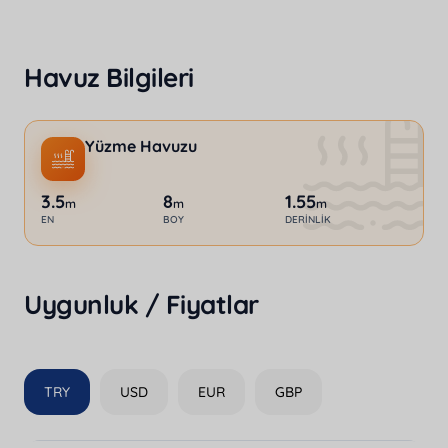
Havuz Bilgileri
Yüzme Havuzu
3.5
8
1.55
m
m
m
EN
BOY
DERINLIK
Uygunluk / Fiyatlar
TRY
USD
EUR
GBP