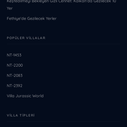
Keşfedilmeyi Bekleyen Gizli Cennet: Kalkan'da Gezilecek 10
Yer
Fethiye'de Gezilecek Yerler
POPÜLER VILLALAR
NT-1453
NT-2200
NT-2083
NT-2392
Villa Jurassic World
VILLA TIPLERI