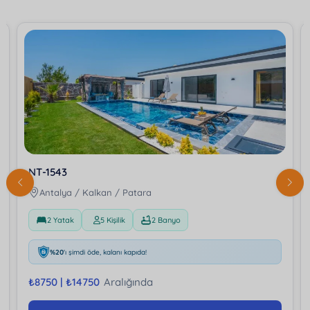
NT-1543
Antalya / Kalkan / Patara
2 Yatak
5 Kişilik
2 Banyo
%20
'ı şimdi öde, kalanı kapıda!
₺
8750 |
₺
14750
Aralığında