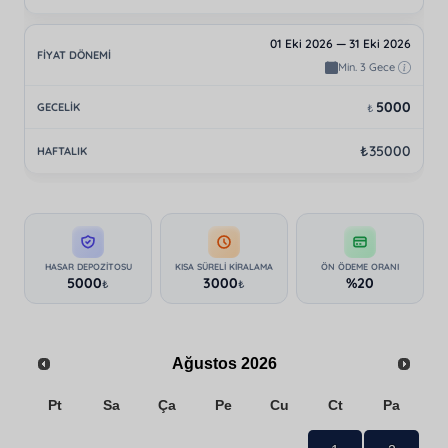
01 Eki 2026 — 31 Eki 2026
Min. 3 Gece
5000
₺
₺35000
HASAR DEPOZITOSU
KISA SÜRELI KIRALAMA
ÖN ÖDEME ORANI
5000
3000
%20
₺
₺
Ağustos
2026
Pt
Sa
Ça
Pe
Cu
Ct
Pa