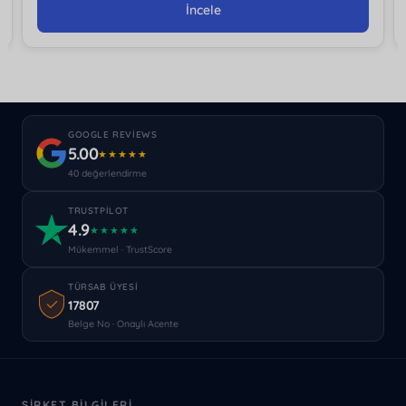
İncele
GOOGLE REVIEWS
5.00
★★★★★
40 değerlendirme
TRUSTPILOT
4.9
★★★★★
Mükemmel · TrustScore
TÜRSAB ÜYESI
17807
Belge No · Onaylı Acente
ŞIRKET BILGILERI