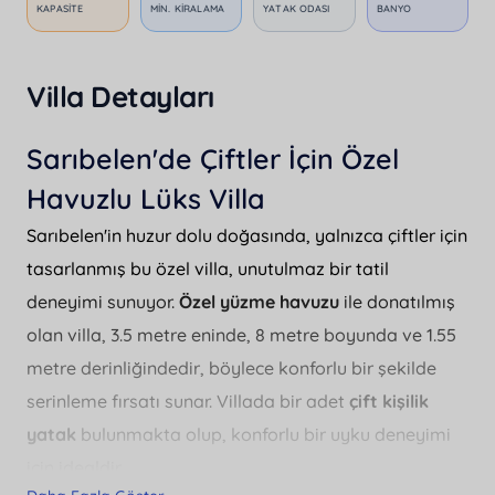
KAPASITE
MIN. KIRALAMA
YATAK ODASI
BANYO
Villa Detayları
Sarıbelen'de Çiftler İçin Özel
Havuzlu Lüks Villa
Sarıbelen'in huzur dolu doğasında, yalnızca çiftler için
tasarlanmış bu özel villa, unutulmaz bir tatil
deneyimi sunuyor.
Özel yüzme havuzu
ile donatılmış
olan villa, 3.5 metre eninde, 8 metre boyunda ve 1.55
metre derinliğindedir, böylece konforlu bir şekilde
serinleme fırsatı sunar. Villada bir adet
çift kişilik
yatak
bulunmakta olup, konforlu bir uyku deneyimi
için idealdir.