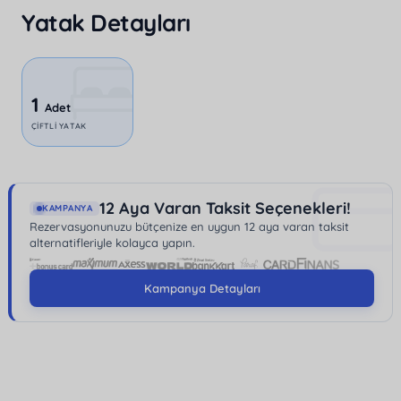
Yatak Detayları
mahremiyetin tadını çıkarabilir hem de ihtiyaçlarınıza
kolayca ulaşabilirsiniz.
Üzümlü'nün doğal güzellikleri içinde, huzurlu ve
1
romantik bir tatil geçirmeniz için tasarlanmış olan bu
Adet
ÇIFTLI YATAK
Bungalow, sizleri bekliyor. Özellikle çiftler için ideal
olan bu özel mekan, şehirden uzaklaşmak isteyenler
için eşsiz bir fırsat sunuyor.
12 Aya Varan Taksit Seçenekleri!
KAMPANYA
Rezervasyonunuzu bütçenize en uygun 12 aya varan taksit
alternatifleriyle kolayca yapın.
Kampanya Detayları