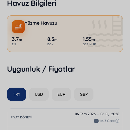
Havuz Bilgileri
Yüzme Havuzu
3.7
8.5
1.55
m
m
m
EN
BOY
DERINLIK
Uygunluk / Fiyatlar
TRY
USD
EUR
GBP
06 Tem 2026 — 06 Eyl 2026
Min. 3 Gece