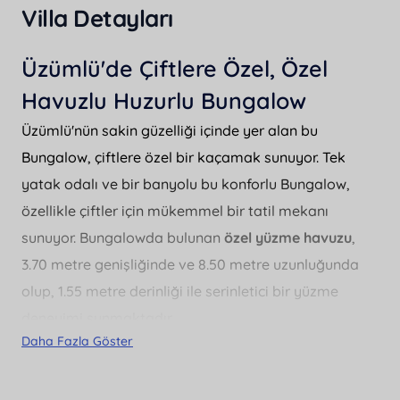
Villa Detayları
Üzümlü'de Çiftlere Özel, Özel
Havuzlu Huzurlu Bungalow
Üzümlü'nün sakin güzelliği içinde yer alan bu
Bungalow, çiftlere özel bir kaçamak sunuyor. Tek
yatak odalı ve bir banyolu bu konforlu Bungalow,
özellikle çiftler için mükemmel bir tatil mekanı
sunuyor. Bungalowda bulunan
özel yüzme havuzu
,
3.70 metre genişliğinde ve 8.50 metre uzunluğunda
olup, 1.55 metre derinliği ile serinletici bir yüzme
deneyimi sunmaktadır.
Daha Fazla Göster
Bungalowun merkezi konumu sayesinde, plaja 7 km,
en yakın markete sadece 250 metre ve restoranlara
yalnızca 200 metre mesafededir. Bu sayede, hem