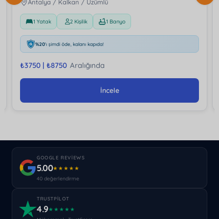
Antalya / Kalkan / Üzümlü
1 Yatak
2 Kişilik
1 Banyo
%20
'ı şimdi öde, kalanı kapıda!
₺
3750 |
₺
8750
Aralığında
İncele
GOOGLE REVIEWS
5.00
★★★★★
40 değerlendirme
TRUSTPILOT
4.9
★★★★★