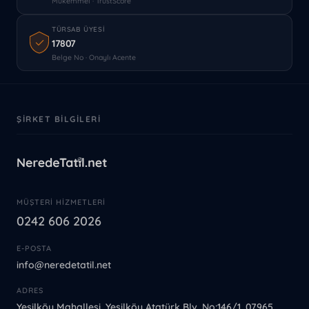
Mükemmel · TrustScore
TÜRSAB ÜYESI
17807
Belge No · Onaylı Acente
ŞIRKET BILGILERI
MÜŞTERI HIZMETLERI
0242 606 2026
E-POSTA
info@neredetatil.net
ADRES
Yeşilköy Mahallesi, Yeşilköy Atatürk Blv. No:146/1, 07965