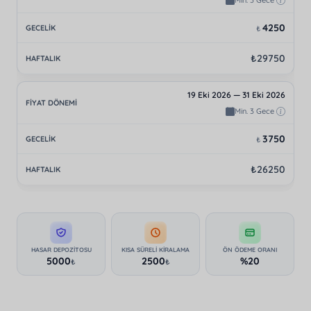
Min. 3 Gece
4250
₺
₺29750
19 Eki 2026 — 31 Eki 2026
Min. 3 Gece
3750
₺
₺26250
HASAR DEPOZITOSU
KISA SÜRELI KIRALAMA
ÖN ÖDEME ORANI
5000
2500
%20
₺
₺