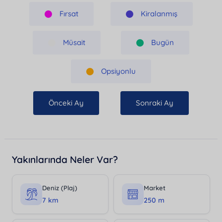
Fırsat
Kiralanmış
Müsait
Bugün
Opsiyonlu
Önceki Ay
Sonraki Ay
Yakınlarında Neler Var?
Deniz (Plaj)
Market
7 km
250 m