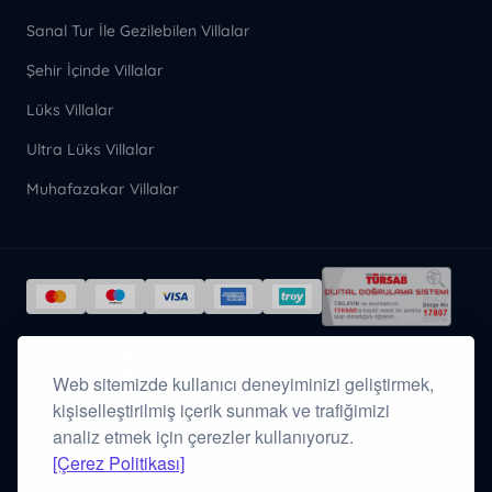
Sanal Tur İle Gezilebilen Villalar
Şehir İçinde Villalar
Lüks Villalar
Ultra Lüks Villalar
Muhafazakar Villalar
Tüm ödeme verileriniz
SSL
Web sitemizde kullanıcı deneyiminizi geliştirmek,
sertifikasıyla
şifrelenmiş olarak
aktarılır.
kişiselleştirilmiş içerik sunmak ve trafiğimizi
256-BIT SSL
analiz etmek için çerezler kullanıyoruz.
[Çerez Politikası]