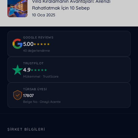
Villa Kiralamanın Avantajları: Ailenizi
Rahatlatmak İçin 10 Sebep
10 Oca 2025
GOOGLE REVIEWS
5.00
★★★★★
40 değerlendirme
TRUSTPILOT
4.9
★★★★★
Mükemmel · TrustScore
TÜRSAB ÜYESI
17807
Belge No · Onaylı Acente
ŞIRKET BILGILERI