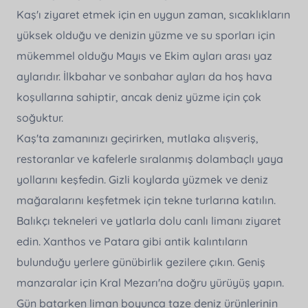
Jakuzili Villalar
Mesafeli Satış Sözleşmesi
Kaş'ı ziyaret etmek için en uygun zaman, sıcaklıkların
Resmi Belgelerimiz
yüksek olduğu ve denizin yüzme ve su sporları için
Balayı Villaları
Kredi Kartı Komisyon Oranları
mükemmel olduğu Mayıs ve Ekim ayları arası yaz
Rezervasyonlarım
Isıtmalı Havuzlu Villalar
aylarıdır. İlkbahar ve sonbahar ayları da hoş hava
2026 Erken Rezervasyon Villaları
koşullarına sahiptir, ancak deniz yüzme için çok
İletişim
soğuktur.
Çocuk Dostu Villalar
Kaş'ta zamanınızı geçirirken, mutlaka alışveriş,
Evcil Hayvan Dostu Villalar
restoranlar ve kafelerle sıralanmış dolambaçlı yaya
Nerede Tatil Özel Villaları
yollarını keşfedin. Gizli koylarda yüzmek ve deniz
mağaralarını keşfetmek için tekne turlarına katılın.
Popüler Villalar
Balıkçı tekneleri ve yatlarla dolu canlı limanı ziyaret
Su Kaydıraklı Villalar
edin. Xanthos ve Patara gibi antik kalıntıların
İndirimli Villalar
bulunduğu yerlere günübirlik gezilere çıkın. Geniş
manzaralar için Kral Mezarı'na doğru yürüyüş yapın.
Gün batarken liman boyunca taze deniz ürünlerinin