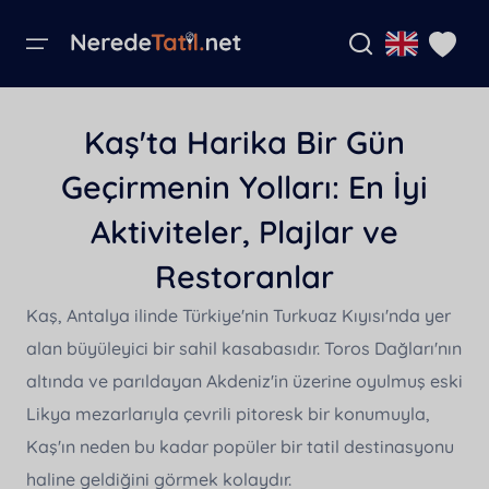
Menü
Anasayfa
Kaş'ta Harika Bir Gün
Bölgeler
Bölgeler
Villa Seçenekleri
Kurumsal Sayfalar
Villa İsmi İle Ara
Dili Seçiniz
Favori Villalar
Geçirmenin Yolları: En İyi
Antalya
Ekonomik Villalar
Banka Hesaplarımız
Villa Seçenekleri
Aktiviteler, Plajlar ve
Henüz favori villa eklenmedi.
Villa İsmi
Muğla
Sanal Tur İle Gezilebilen Villalar
Kiralama Sözleşmesi
English
Tüm Kiralık Villalar
Restoranlar
Şehir İçinde Villalar
Hakkımızda
Türkçe
Kaş, Antalya ilinde Türkiye'nin Turkuaz Kıyısı'nda yer
Kampanyalar
Lüks Villalar
Rezervasyon İptal Şartları
alan büyüleyici bir sahil kasabasıdır. Toros Dağları'nın
German
Blog
Ultra Lüks Villalar
Katı İptal Şartı
altında ve parıldayan Akdeniz'in üzerine oyulmuş eski
Likya mezarlarıyla çevrili pitoresk bir konumuyla,
Muhafazakar Villalar
Güvenlik ve gizlilik şartları
Kurumsal Sayfalar
Kaş'ın neden bu kadar popüler bir tatil destinasyonu
Deniz Manzaralı Villalar
Kullanıcı Sözleşmesi
haline geldiğini görmek kolaydır.
Villanı Kiraya Ver