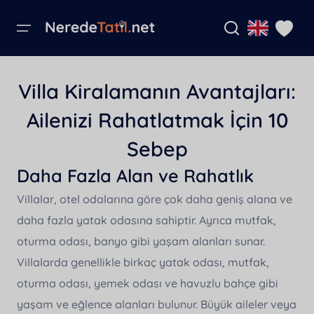
Menü
Anasayfa
Villa Kiralamanın Avantajları:
Bölgeler
Bölgeler
Villa Seçenekleri
Kurumsal Sayfalar
Villa İsmi İle Ara
Dili Seçiniz
Favori Villalar
Ailenizi Rahatlatmak İçin 10
Antalya
Ekonomik Villalar
Banka Hesaplarımız
Villa Seçenekleri
Sebep
Henüz favori villa eklenmedi.
Villa İsmi
Muğla
Sanal Tur İle Gezilebilen Villalar
Kiralama Sözleşmesi
English
Tüm Kiralık Villalar
Daha Fazla Alan ve Rahatlık
Şehir İçinde Villalar
Hakkımızda
Türkçe
Villalar, otel odalarına göre çok daha geniş alana ve
Kampanyalar
Lüks Villalar
Rezervasyon İptal Şartları
daha fazla yatak odasına sahiptir. Ayrıca mutfak,
German
Blog
oturma odası, banyo gibi yaşam alanları sunar.
Ultra Lüks Villalar
Katı İptal Şartı
Villalarda genellikle birkaç yatak odası, mutfak,
Muhafazakar Villalar
Güvenlik ve gizlilik şartları
Kurumsal Sayfalar
oturma odası, yemek odası ve havuzlu bahçe gibi
Deniz Manzaralı Villalar
Kullanıcı Sözleşmesi
yaşam ve eğlence alanları bulunur. Büyük aileler veya
Villanı Kiraya Ver