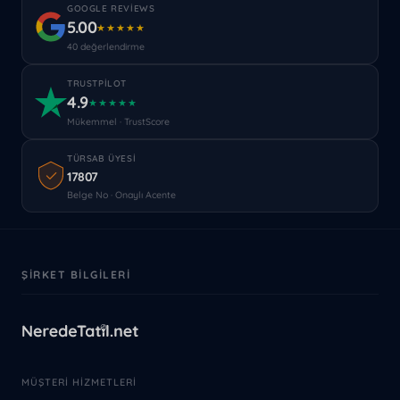
GOOGLE REVIEWS
5.00
★★★★★
40 değerlendirme
TRUSTPILOT
4.9
★★★★★
Mükemmel · TrustScore
TÜRSAB ÜYESI
17807
Belge No · Onaylı Acente
ŞIRKET BILGILERI
MÜŞTERI HIZMETLERI