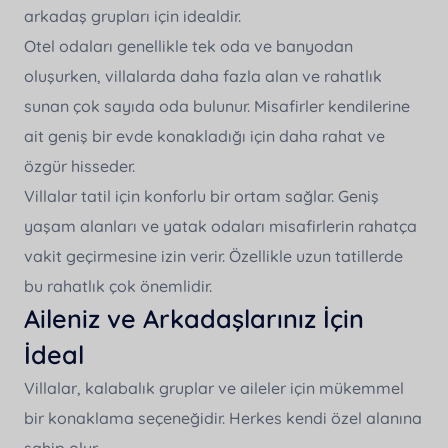
arkadaş grupları için idealdir.
Jakuzili Villalar
Mesafeli Satış Sözleşmesi
Resmi Belgelerimiz
Otel odaları genellikle tek oda ve banyodan
Balayı Villaları
Kredi Kartı Komisyon Oranları
oluşurken, villalarda daha fazla alan ve rahatlık
Rezervasyonlarım
Isıtmalı Havuzlu Villalar
sunan çok sayıda oda bulunur. Misafirler kendilerine
ait geniş bir evde konakladığı için daha rahat ve
2026 Erken Rezervasyon Villaları
İletişim
özgür hisseder.
Çocuk Dostu Villalar
Villalar tatil için konforlu bir ortam sağlar. Geniş
Evcil Hayvan Dostu Villalar
yaşam alanları ve yatak odaları misafirlerin rahatça
vakit geçirmesine izin verir. Özellikle uzun tatillerde
Nerede Tatil Özel Villaları
bu rahatlık çok önemlidir.
Popüler Villalar
Aileniz ve Arkadaşlarınız İçin
Su Kaydıraklı Villalar
İdeal
İndirimli Villalar
Villalar, kalabalık gruplar ve aileler için mükemmel
bir konaklama seçeneğidir. Herkes kendi özel alanına