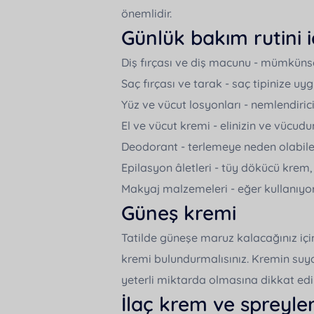
önemlidir.
Günlük bakım rutini i
Diş fırçası ve diş macunu - mümküns
Saç fırçası ve tarak - saç tipinize u
Yüz ve vücut losyonları - nemlendiric
El ve vücut kremi - elinizin ve vücud
Deodorant - terlemeye neden olabil
Epilasyon âletleri - tüy dökücü krem, 
Makyaj malzemeleri - eğer kullanıyo
Güneş kremi
Tatilde güneşe maruz kalacağınız iç
kremi bulundurmalısınız. Kremin suya
yeterli miktarda olmasına dikkat edi
İlaç krem ve spreyle