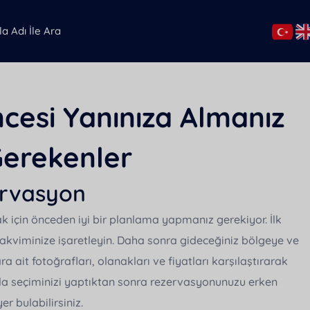
Öncesi Yanınıza Almanız
erekenler
Henüz favori villa eklenmedi.
ervasyon
ak için önceden iyi bir planlama yapmanız gerekiyor. İlk
ve takviminize işaretleyin. Daha sonra gideceğiniz bölgeye ve
ara ait fotoğrafları, olanakları ve fiyatları karşılaştırarak
 Villa seçiminizi yaptıktan sonra rezervasyonunuzu erken
er bulabilirsiniz.