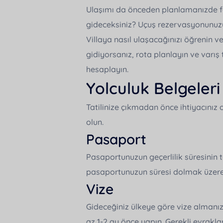
Deniz Manzaralı Villalar
Kullanıcı Sözleşmesi
Ulaşımı da önceden planlamanızde fay
Villanı Kiraya Ver
gideceksiniz? Uçuş rezervasyonunuzu 
Jakuzili Villalar
Mesafeli Satış Sözleşmesi
Villaya nasıl ulaşacağınızı öğrenin v
Resmi Belgelerimiz
Balayı Villaları
Kredi Kartı Komisyon Oranları
gidiyorsanız, rota planlayın ve varış
Rezervasyonlarım
Isıtmalı Havuzlu Villalar
hesaplayın.
Yolculuk Belgeleri
2026 Erken Rezervasyon Villaları
İletişim
Tatilinize çıkmadan önce ihtiyacınız
Çocuk Dostu Villalar
olun.
Evcil Hayvan Dostu Villalar
Pasaport
Nerede Tatil Özel Villaları
Pasaportunuzun geçerlilik süresinin t
Popüler Villalar
pasaportunuzun süresi dolmak üzerey
Vize
Su Kaydıraklı Villalar
Gideceğiniz ülkeye göre vize almanız g
İndirimli Villalar
az 1-2 ay önce yapın. Gerekli evrakla