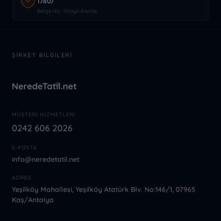
17807
Belge No · Onaylı Acente
ŞIRKET BILGILERI
MÜŞTERI HIZMETLERI
0242 606 2026
E-POSTA
info@neredetatil.net
ADRES
Yeşilköy Mahallesi, Yeşilköy Atatürk Blv. No:146/1, 07965
Kaş/Antalya