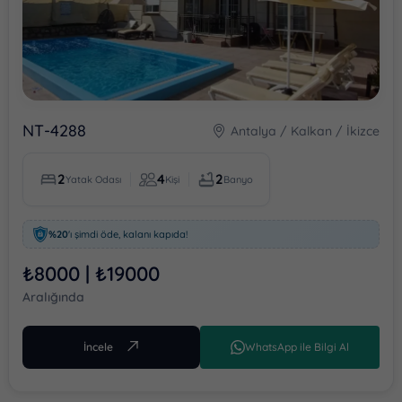
NT-4288
Antalya / Kalkan / İkizce
2
4
2
Yatak Odası
Kişi
Banyo
%20
'ı şimdi öde, kalanı kapıda!
₺8000 | ₺19000
Aralığında
İncele
WhatsApp ile Bilgi Al