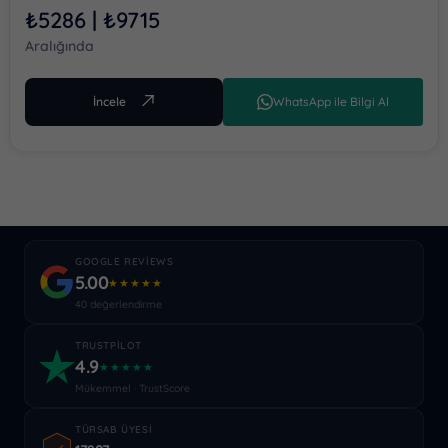
₺5286 | ₺9715
Aralığında
İncele
WhatsApp ile Bilgi Al
GOOGLE REVIEWS
5.00
★★★★★
40 değerlendirme
TRUSTPILOT
4.9
★★★★★
Mükemmel · TrustScore
TÜRSAB ÜYESI