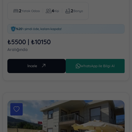
2
4
2
Yatak Odası
Kişi
Banyo
%20
'ı şimdi öde, kalanı kapıda!
₺5500 | ₺10150
Aralığında
İncele
WhatsApp ile Bilgi Al