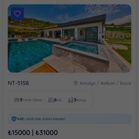
BÖLGELER
Antalya
Kalkan
Bezirgan
Kördere
Patara
Sarıbelen
NT-5158
Antalya / Kalkan / İkizce
Devamını Gör
3
6
3
Yatak Odası
Kişi
Banyo
KIŞI SAYISI
%20
'ı şimdi öde, kalanı kapıda!
Kapasite
1
₺15000 | ₺31000