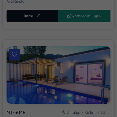
Aralığında
FIYAT
(GECELIK)
İncele
WhatsApp ile Bilgi Al
En Az
En Fazla
Sonuçları Göster
NT-3046
Antalya / Kalkan / İkizce