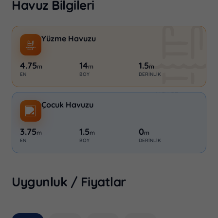
villa sizin için doğru seçim olacaktır. Erken
Havuz Bilgileri
rezervasyon fırsatları ile 2026 tatil planlarınızı
şimdiden yapın.
Yüzme Havuzu
4.75
14
1.5
m
m
m
EN
BOY
DERINLIK
Çocuk Havuzu
3.75
1.5
0
m
m
m
EN
BOY
DERINLIK
Uygunluk / Fiyatlar