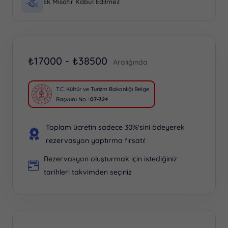
Ek Misafir Kabul Edilmez
₺
17000 -
₺
38500
Aralığında
T.C. Kültür ve Turizm Bakanlığı Belge
Başvuru No :
07-324
Toplam ücretin sadece 30%'sini ödeyerek
rezervasyon yaptırma fırsatı!
Rezervasyon oluşturmak için istediğiniz
tarihleri takvimden seçiniz