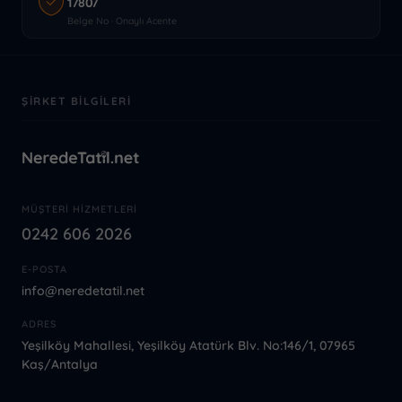
17807
Belge No · Onaylı Acente
ŞIRKET BILGILERI
MÜŞTERI HIZMETLERI
0242 606 2026
E-POSTA
info@neredetatil.net
ADRES
Yeşilköy Mahallesi, Yeşilköy Atatürk Blv. No:146/1, 07965
Kaş/Antalya