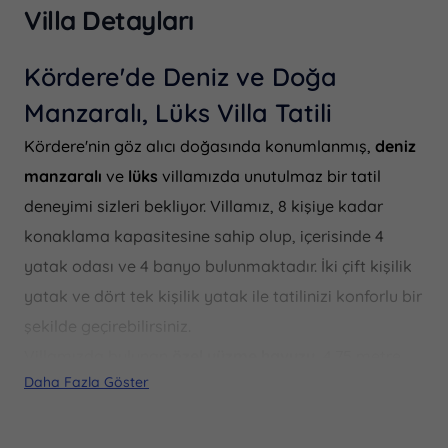
Villa Detayları
Kördere'de Deniz ve Doğa
Manzaralı, Lüks Villa Tatili
Kördere'nin göz alıcı doğasında konumlanmış,
deniz
manzaralı
ve
lüks
villamızda unutulmaz bir tatil
deneyimi sizleri bekliyor. Villamız, 8 kişiye kadar
konaklama kapasitesine sahip olup, içerisinde 4
yatak odası ve 4 banyo bulunmaktadır. İki çift kişilik
yatak ve dört tek kişilik yatak ile tatilinizi konforlu bir
şekilde geçirebilirsiniz.
Villamızda bulunan
özel yüzme havuzu
, 4.75 metre
Daha Fazla Göster
genişliğinde, 14 metre uzunluğunda ve 1.5 metre
derinliğindedir. Çocuklarınız için özel olarak
tasarlanmış
çocuk havuzu
ise 3.75 metre genişliğinde