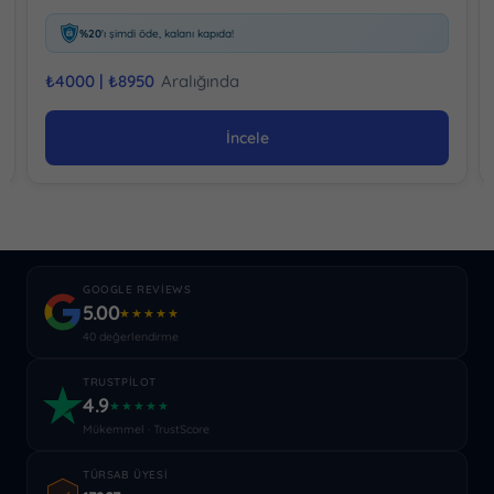
%20
'ı şimdi öde, kalanı kapıda!
₺
4000 |
₺
8950
Aralığında
İncele
GOOGLE REVIEWS
5.00
★★★★★
40 değerlendirme
TRUSTPILOT
4.9
★★★★★
Mükemmel · TrustScore
TÜRSAB ÜYESI