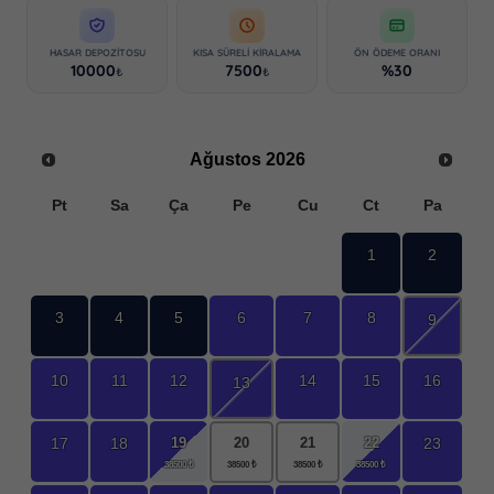
HASAR DEPOZITOSU
KISA SÜRELI KIRALAMA
ÖN ÖDEME ORANI
10000
7500
%30
₺
₺
Ağustos
2026
Pt
Sa
Ça
Pe
Cu
Ct
Pa
1
2
3
4
5
6
7
8
9
10
11
12
14
15
16
13
19
22
17
18
23
20
21