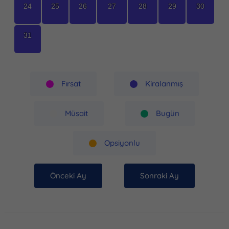
24
25
26
27
28
29
30
31
Fırsat
Kiralanmış
Müsait
Bugün
Opsiyonlu
Önceki Ay
Sonraki Ay