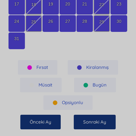
17
19
20
21
23
18
22
24
26
27
28
30
25
29
31
Fırsat
Kiralanmış
Müsait
Bugün
Opsiyonlu
Önceki Ay
Sonraki Ay