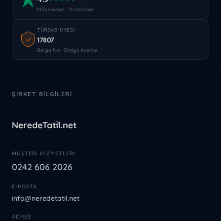
Mükemmel · TrustScore
TÜRSAB ÜYESI
17807
Belge No · Onaylı Acente
ŞIRKET BILGILERI
MÜŞTERI HIZMETLERI
0242 606 2026
E-POSTA
info@neredetatil.net
ADRES