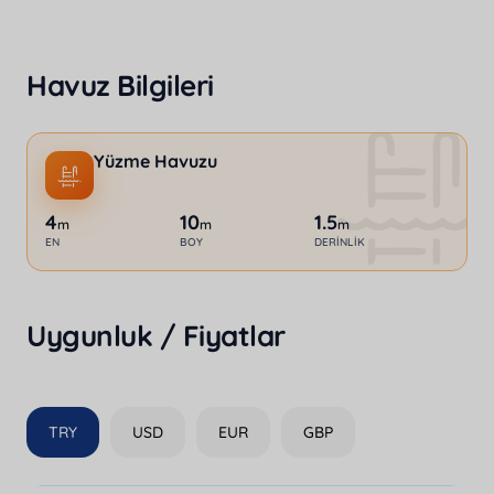
Havuz Bilgileri
Yüzme Havuzu
4
10
1.5
m
m
m
EN
BOY
DERINLIK
Uygunluk / Fiyatlar
TRY
USD
EUR
GBP