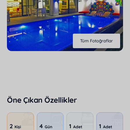
Jakuzili Villalar
Mesafeli Satış Sözleşmesi
Resmi Belgelerimiz
Balayı Villaları
Kredi Kartı Komisyon Oranları
Rezervasyonlarım
Isıtmalı Havuzlu Villalar
2026 Erken Rezervasyon Villaları
Tüm Fotoğraflar
İletişim
Çocuk Dostu Villalar
Evcil Hayvan Dostu Villalar
Nerede Tatil Özel Villaları
Popüler Villalar
Öne Çıkan Özellikler
Su Kaydıraklı Villalar
İndirimli Villalar
2
4
1
1
Kişi
Gün
Adet
Adet