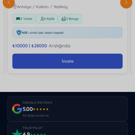
Antalya / Kalkan / Yeşilköy
3 Yatak
6 Kişilik
3 Banyo
%35
'ı şimdi öde, kalanı kapıda!
₺
10000 |
₺
28000
Aralığında
İncele
GOOGLE REVIEWS
5.00
★★★★★
40 değerlendirme
TRUSTPILOT
4.9
★★★★★