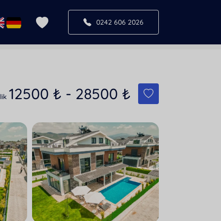
0242 606 2026
12500
₺
-
28500
₺
lik