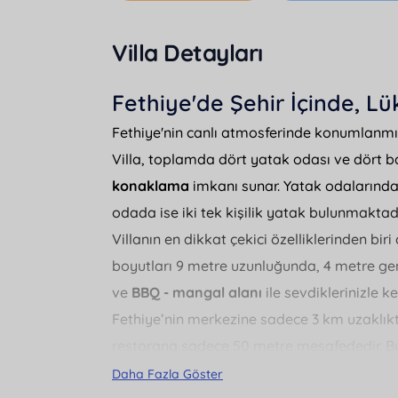
Villa Detayları
Fethiye'de Şehir İçinde, Lü
Fethiye'nin canlı atmosferinde konumlanm
Villa, toplamda dört yatak odası ve dört 
konaklama
imkanı sunar. Yatak odalarından
odada ise iki tek kişilik yatak bulunmaktadı
Villanın en dikkat çekici özelliklerinden b
boyutları 9 metre uzunluğunda, 4 metre geni
ve
BBQ - mangal alanı
ile sevdiklerinizle key
Fethiye’nin merkezine sadece 3 km uzaklıkt
restorana sadece 50 metre mesafededir. Bu 
karşılayabileceğiniz anlamına gelir. Ayrıca,
Daha Fazla Göster