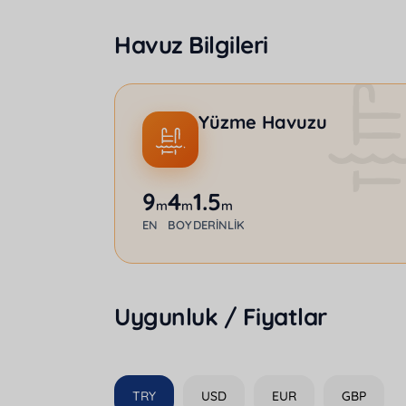
Havuz Bilgileri
Yüzme Havuzu
9
4
1.5
m
m
m
EN
BOY
DERINLIK
Uygunluk / Fiyatlar
TRY
USD
EUR
GBP