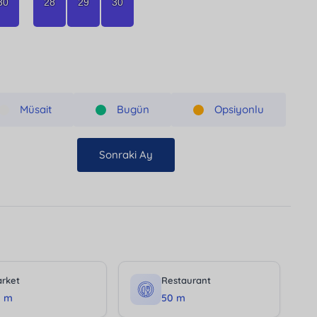
30
28
29
30
Müsait
Bugün
Opsiyonlu
Sonraki Ay
rket
Restaurant
0 m
50 m