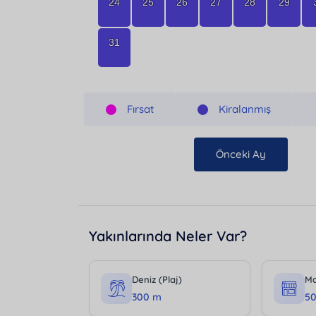
24
25
26
27
28
29
31
Fırsat
Kiralanmış
Önceki Ay
Yakınlarında Neler Var?
Deniz (Plaj)
Ma
300 m
5