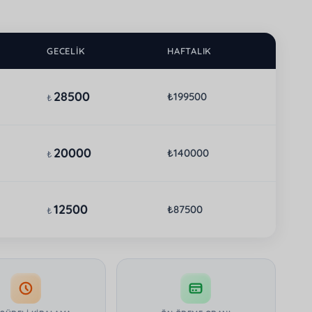
GECELIK
HAFTALIK
28500
₺199500
₺
20000
₺140000
₺
12500
₺87500
₺