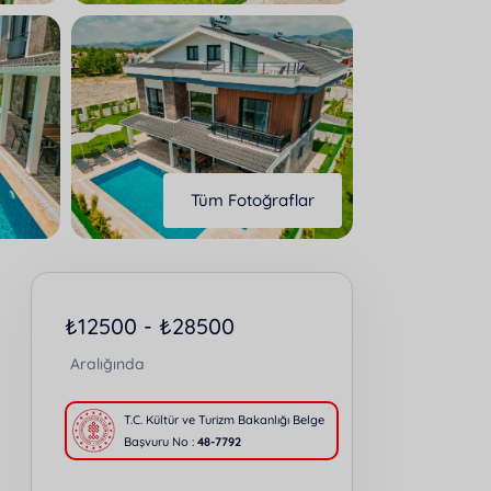
Tüm Fotoğraflar
₺
12500 -
₺
28500
Aralığında
T.C. Kültür ve Turizm Bakanlığı Belge
Başvuru No :
48-7792