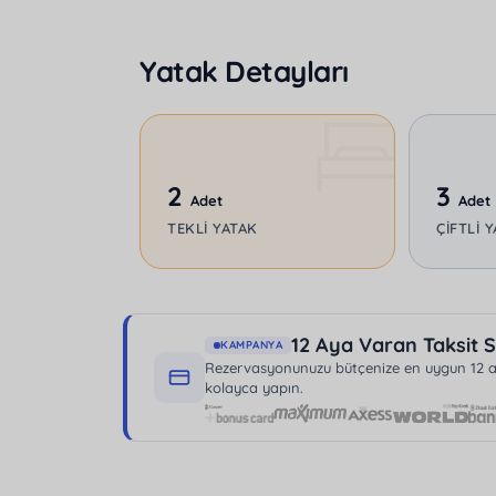
park edebilirsiniz.
Tüm bu özelliklerin yanında, konforunuz içi
Yatak Detayları
sunulmaktadır. Fethiye'de hem şehir hayat
villa sizin için mükemmel bir seçim olacaktı
2
3
Adet
Adet
TEKLI YATAK
ÇIFTLI 
12 Aya Varan Taksit S
KAMPANYA
Rezervasyonunuzu bütçenize en uygun 12 aya
kolayca yapın.