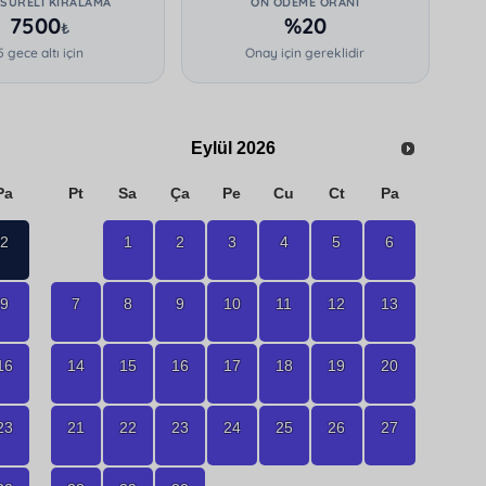
 SÜRELI KIRALAMA
ÖN ÖDEME ORANI
7500
%20
₺
5 gece altı için
Onay için gereklidir
Eylül
2026
Pa
Pt
Sa
Ça
Pe
Cu
Ct
Pa
2
1
2
3
4
5
6
9
7
8
9
10
11
12
13
16
14
15
16
17
18
19
20
23
21
22
23
24
25
26
27