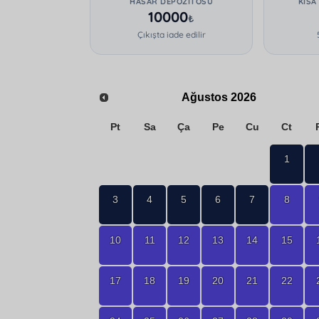
HASAR DEPOZITOSU
KISA
10000
₺
Çıkışta iade edilir
Ağustos
2026
Pt
Sa
Ça
Pe
Cu
Ct
1
3
4
5
6
7
8
10
11
12
13
14
15
17
18
19
20
21
22