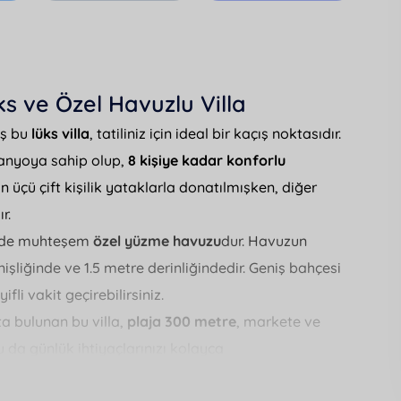
ks ve Özel Havuzlu Villa
ış bu
lüks villa
, tatiliniz için ideal bir kaçış noktasıdır.
banyoya sahip olup,
8 kişiye kadar konforlu
 üçü çift kişilik yataklarla donatılmışken, diğer
r.
iri de muhteşem
özel yüzme havuzu
dur. Havuzun
şliğinde ve 1.5 metre derinliğindedir. Geniş bahçesi
ifli vakit geçirebilirsiniz.
a bulunan bu villa,
plaja 300 metre
, markete ve
da günlük ihtiyaçlarınızı kolayca
 villanın otopark alanı sayesinde araçlarınızı güvenle