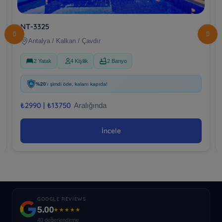
NT-3325
Antalya / Kalkan / Çavdır
2 Yatak
4 Kişilik
2 Banyo
%20
'ı şimdi öde, kalanı kapıda!
₺
2990 |
₺
13750
Aralığında
İncele
GOOGLE REVIEWS
5.00
★★★★★
40 değerlendirme