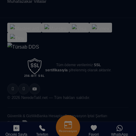
Muhafazakar Villalar
Tüm ödeme verileriniz
SSL
sertifikasıyla
şifrelenmiş olarak aktarılır.
256-BIT SSL
© 2026 NeredeTatil.net — Tüm hakları saklıdır.
Güvenlik & Gizlilik
Banka Hesapları
Rezervasyon İptal Şartları
Geliştirici
Rezervasyon
Önceki Sayfa
Telefon
Favori
WhatsApp