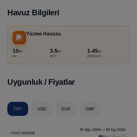
Havuz Bilgileri
Yüzme Havuzu
10
3.5
1.45
m
m
m
EN
BOY
DERINLIK
Uygunluk / Fiyatlar
TRY
USD
EUR
GBP
01 Ağu 2026 — 05 Eyl 2026
Min. 3 Gece