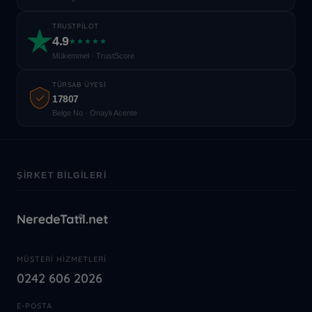
TRUSTPILOT
4.9
★★★★★
Mükemmel · TrustScore
TÜRSAB ÜYESI
17807
Belge No · Onaylı Acente
ŞIRKET BILGILERI
MÜŞTERI HIZMETLERI
0242 606 2026
E-POSTA