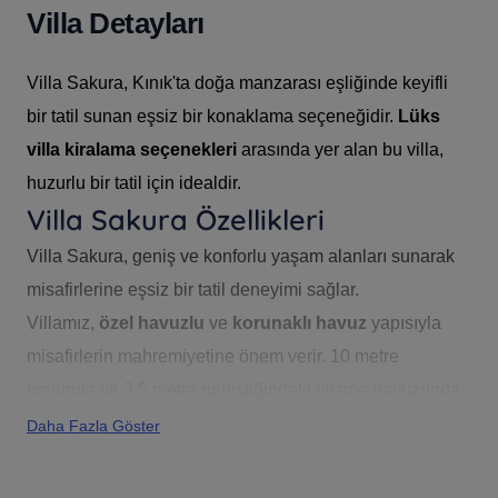
Villa Detayları
Villa Sakura, Kınık'ta doğa manzarası eşliğinde keyifli
bir tatil sunan eşsiz bir konaklama seçeneğidir.
Lüks
villa kiralama seçenekleri
arasında yer alan bu villa,
huzurlu bir tatil için idealdir.
Villa Sakura Özellikleri
Villa Sakura, geniş ve konforlu yaşam alanları sunarak
misafirlerine eşsiz bir tatil deneyimi sağlar.
Villamız,
özel havuzlu
ve
korunaklı havuz
yapısıyla
misafirlerin mahremiyetine önem verir. 10 metre
boyunda ve 3.5 metre genişliğindeki yüzme havuzunda
rahatlıkla yüzebilirsiniz. Ayrıca,
Kınık
bölgesinde doğa
Daha Fazla Göster
manzarası eşliğinde bir tatil fırsatı sunmaktadır.
Konfor ve Lüks