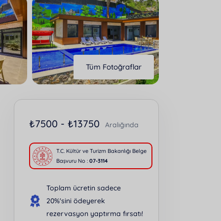
Tüm Fotoğraflar
₺
7500 -
₺
13750
Aralığında
T.C. Kültür ve Turizm Bakanlığı Belge
Başvuru No :
07-3114
Toplam ücretin sadece
20%'sini ödeyerek
rezervasyon yaptırma fırsatı!