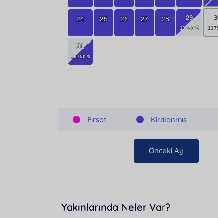
29
3
24
25
26
27
28
31
Fırsat
Kiralanmış
Önceki Ay
Yakınlarında Neler Var?