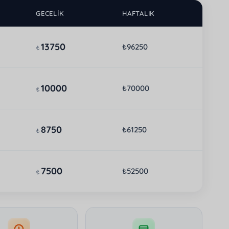
GECELIK
HAFTALIK
13750
₺96250
₺
10000
₺70000
₺
8750
₺61250
₺
7500
₺52500
₺