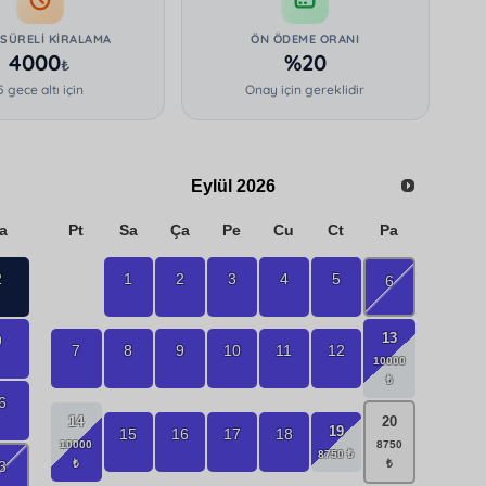
 SÜRELI KIRALAMA
ÖN ÖDEME ORANI
4000
%20
₺
5 gece altı için
Onay için gereklidir
Eylül
2026
a
Pt
Sa
Ça
Pe
Cu
Ct
Pa
2
1
2
3
4
5
6
13
9
7
8
9
10
11
12
6
14
20
19
15
16
17
18
3