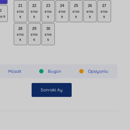
21
22
23
24
25
26
27
0
28
29
30
Müsait
Bugün
Opsiyonlu
Sonraki Ay