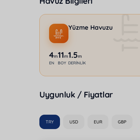
Havuz Bilgileri
Yüzme Havuzu
4
11
1.5
m
m
m
EN
BOY
DERINLIK
Uygunluk / Fiyatlar
TRY
USD
EUR
GBP