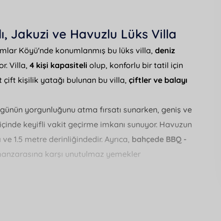
ı, Jakuzi ve Havuzlu Lüks Villa
lamlar Köyü'nde konumlanmış bu lüks villa,
deniz
r. Villa,
4 kişi kapasiteli
olup, konforlu bir tatil için
çift kişilik yatağı bulunan bu villa,
çiftler ve balayı
e günün yorgunluğunu atma fırsatı sunarken, geniş ve
içinde keyifli vakit geçirme imkanı sunuyor. Havuzun
ve 1.5 metre derinliğindedir. Ayrıca,
bahçede BBQ -
anzarasına karşı unutulmaz yemekler
k ve gün batımını izlemek, tatilinize ayrı bir keyif
sahip villa, oyun alanları ile özellikle çocuklu aileler
konumu ise, plaja 11 km, market ve restoranlara ise 2