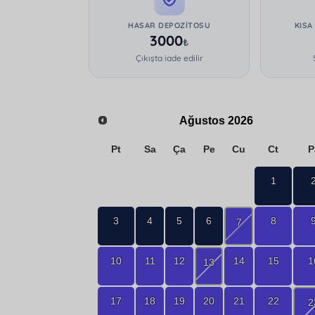
HASAR DEPOZITOSU
KISA
3000
₺
Çıkışta iade edilir
Ağustos
2026
Pt
Sa
Ça
Pe
Cu
Ct
P
1
3
4
5
6
8
7
10
11
12
14
15
1
13
17
18
19
20
21
22
2