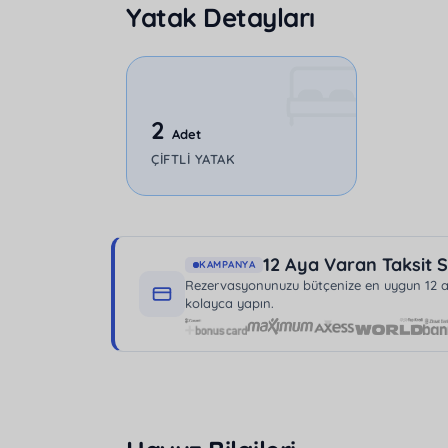
Yatak Detayları
km mesafede olup, merkezi yerlere kolay 
2025 Villaları, Balayı Villaları, Ekonomik Vi
Villalar kategorisinde yer alan bu villa, he
benzersiz bir fırsat sunmaktadır. Ütü ve s
2
artırmak için düşünülmüştür.
Adet
ÇIFTLI YATAK
12 Aya Varan Taksit S
KAMPANYA
Rezervasyonunuzu bütçenize en uygun 12 aya
kolayca yapın.