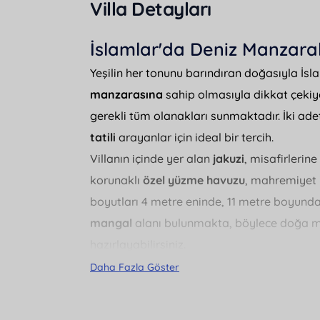
Villa Detayları
İslamlar'da Deniz Manzaral
Yeşilin her tonunu barındıran doğasıyla İs
manzarasına
sahip olmasıyla dikkat çekiyo
gerekli tüm olanakları sunmaktadır. İki adet 
tatili
arayanlar için ideal bir tercih.
Villanın içinde yer alan
jakuzi
, misafirlerin
korunaklı
özel yüzme havuzu
, mahremiyet 
boyutları 4 metre eninde, 11 metre boyunda 
mangal
alanı bulunmakta, böylece doğa m
hazırlayabilirsiniz.
Her sabah deniz manzarası eşliğinde uyanma
Daha Fazla Göster
katacaktır.
Doğa manzaralı
geniş bir alana 
için de uygun bir seçenek sunuyor. Tesisin 