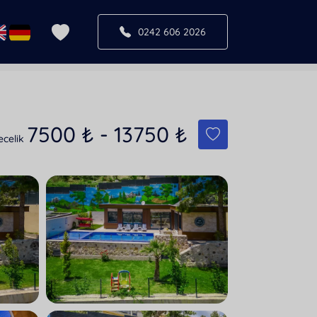
0242 606 2026
7500
₺
-
13750
₺
ecelik