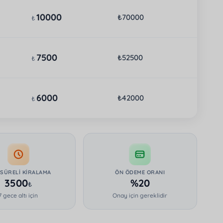
10000
₺70000
₺
7500
₺52500
₺
6000
₺42000
₺
 SÜRELI KIRALAMA
ÖN ÖDEME ORANI
3500
%20
₺
7 gece altı için
Onay için gereklidir