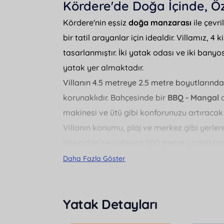
Kördere'de Doğa İçinde, Ö
Kördere'nin eşsiz
doğa manzarası
ile çevril
bir tatil arayanlar için idealdir. Villamız, 4 k
tasarlanmıştır. İki yatak odası ve iki banyosu 
yatak yer almaktadır.
Villanın 4.5 metreye 2.5 metre boyutların
korunaklıdır. Bahçesinde bir
BBQ - Mangal
a
makinesi ve ütü gibi konforunuzu artıracak
Villanın konumu, plaj ve merkez gibi yerle
ihtiyaçlar ise yalnızca 500 metre uzaklıktad
içinde huzurlu ve unutulmaz bir tatil için t
Daha Fazla Göster
Yatak Detayları