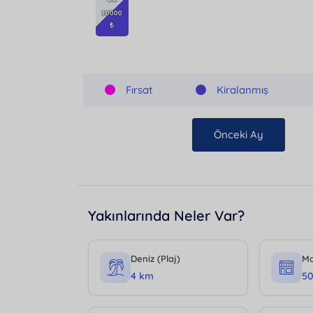
Fırsat
Kiralanmış
Önceki Ay
Yakınlarında Neler Var?
Deniz (Plaj)
Ma
4 km
5