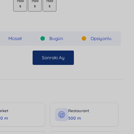
Müsait
Bugün
Opsiyonlu
Sonraki Ay
rket
Restaurant
00 m
500 m