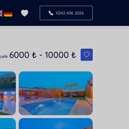
0242 606 2026
6000
₺
-
10000
₺
celik