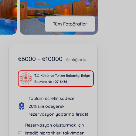
Tüm Fotoğraflar
₺
6000 -
₺
10000
Aralığında
T.C. Kültür ve Turizm Bakanlığı Belge
Başvuru No :
07-8436
Toplam ücretin sadece
20%'sini ödeyerek
rezervasyon yaptırma fırsatı!
Rezervasyon oluşturmak için
istediğiniz tarihleri takvimden