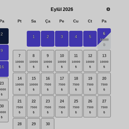
Eylül
2026
Pa
Pt
Sa
Ça
Pe
Cu
Ct
Pa
6
2
1
2
3
4
5
9
7
8
9
10
11
12
13
16
14
15
16
17
18
19
20
23
21
22
23
24
25
26
27
30
28
29
30