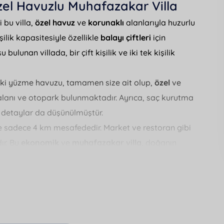
zel Havuzlu Muhafazakar Villa
i bu villa,
özel havuz
ve
korunaklı
alanlarıyla huzurlu
işilik kapasitesiyle özellikle
balayı çiftleri
için
bulunan villada, bir çift kişilik ve iki tek kişilik
daki yüzme havuzu, tamamen size ait olup,
özel
ve
lanı ve otopark bulunmaktadır. Ayrıca, saç kurutma
 detaylar da düşünülmüştür.
re sadece 4 km mesafededir. Market ve restoran gibi
ır. Bu
ekonomik
ve
muhafazakar villa
, doğanın
üm olanakları sunmaktadır.