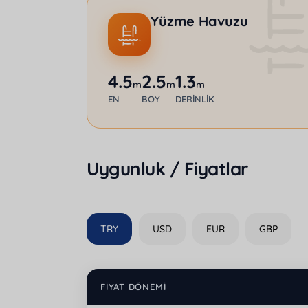
Yüzme Havuzu
4.5
2.5
1.3
m
m
m
EN
BOY
DERINLIK
Uygunluk / Fiyatlar
TRY
USD
EUR
GBP
FIYAT DÖNEMI