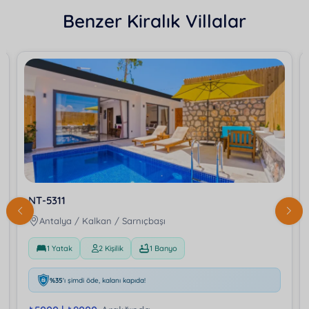
Benzer Kiralık Villalar
NT-5311
Antalya / Kalkan / Sarnıçbaşı
1 Yatak
2 Kişilik
1 Banyo
%35
'ı şimdi öde, kalanı kapıda!