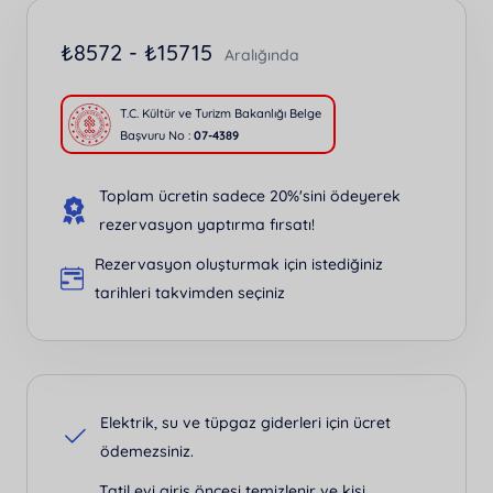
₺
8572 -
₺
15715
Aralığında
T.C. Kültür ve Turizm Bakanlığı Belge
Başvuru No :
07-4389
Toplam ücretin sadece 20%'sini ödeyerek
rezervasyon yaptırma fırsatı!
Rezervasyon oluşturmak için istediğiniz
tarihleri takvimden seçiniz
Elektrik, su ve tüpgaz giderleri için ücret
ödemezsiniz.
Tatil evi giriş öncesi temizlenir ve kişi