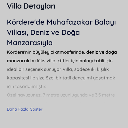
Villa Detayları
Kördere'de Muhafazakar Balayı
Villası, Deniz ve Doğa
Manzarasıyla
Kördere'nin büyüleyici atmosferinde,
deniz ve doğa
manzaralı
bu lüks villa, çiftler için
balayı tatili
için
ideal bir seçenek sunuyor. Villa, sadece iki kişilik
kapasitesi ile size özel bir tatil deneyimi yaşatmak
için tasarlanmıştır.
Özel havuzunuz
, 7 metre uzunluğunda ve 3.5 metre
genişliğinde olup, 1.6 metre derinliğe sahiptir. Ayrıca,
Daha Fazla Göster
çocuklar için güvenli bir
çocuk havuzu
da
bulunmaktadır. Havuz tamamen
korunaklı
olup,