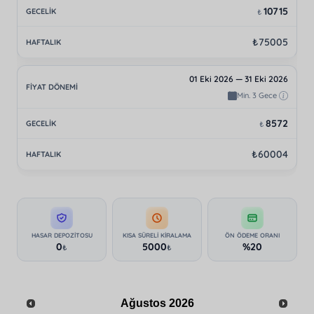
10715
₺
₺75005
01 Eki 2026 — 31 Eki 2026
Min. 3 Gece
8572
₺
₺60004
HASAR DEPOZITOSU
KISA SÜRELI KIRALAMA
ÖN ÖDEME ORANI
0
5000
%20
₺
₺
Ağustos
2026