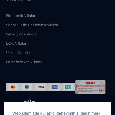
VILLA TIPLERI
Ekonomik Villalar
Sanal Tur İle Gezilebilen Villalar
Şehir İçinde Villalar
Lüks Villalar
Ultra Lüks Villalar
Muhafazakar Villalar
Tüm ödeme verileriniz
SSL
sertifikasıyla
şifrelenmiş olarak
aktarılır.
Web sitemizde kullanıcı deneyiminizi geliştirmek,
256-BIT SSL