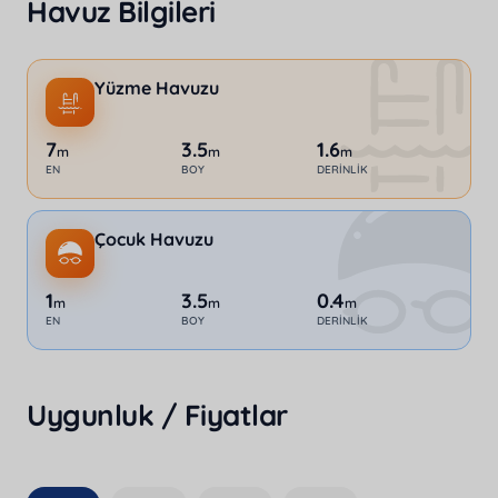
Havuz Bilgileri
Yüzme Havuzu
7
3.5
1.6
m
m
m
EN
BOY
DERINLIK
Çocuk Havuzu
1
3.5
0.4
m
m
m
EN
BOY
DERINLIK
Uygunluk / Fiyatlar