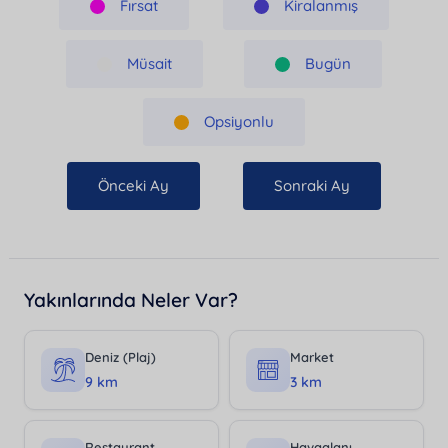
Fırsat
Kiralanmış
Müsait
Bugün
Opsiyonlu
Önceki Ay
Sonraki Ay
Yakınlarında Neler Var?
Deniz (Plaj)
Market
9 km
3 km
Restaurant
Havaalanı