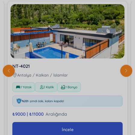
NT-4021
Antalya / Kalkan / İslamlar
1 Yatak
2 Kişilik
1 Banyo
%20
'ı şimdi öde, kalanı kapıda!
₺
9000 |
₺
11000
Aralığında
İncele