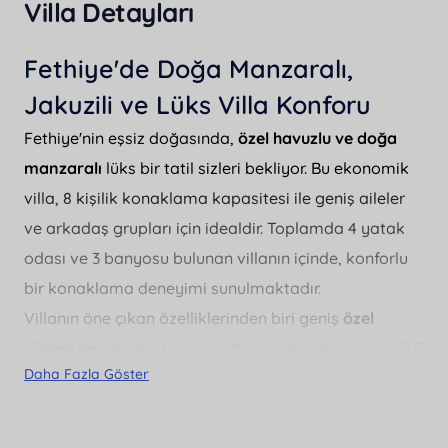
Villa Detayları
Fethiye'de Doğa Manzaralı,
Jakuzili ve Lüks Villa Konforu
Fethiye'nin eşsiz doğasında,
özel havuzlu ve doğa
manzaralı
lüks bir tatil sizleri bekliyor. Bu ekonomik
villa, 8 kişilik konaklama kapasitesi ile geniş aileler
ve arkadaş grupları için idealdir. Toplamda 4 yatak
odası ve 3 banyosu bulunan villanın içinde, konforlu
bir konaklama deneyimi sunulmaktadır.
Villanın öne çıkan özelliklerinden biri geniş
özel
yüzme havuzu
dur. Havuzun boyu 6.8 metre, eni ise 3.5
Daha Fazla Göster
metredir ve 1.4 metre derinliğe sahiptir.
Jakuzi
keyfi
ile tatilinizi daha da unutulmaz kılabilirsiniz.
Bahçesinde
BBQ - mangal
olanakları sayesinde açık