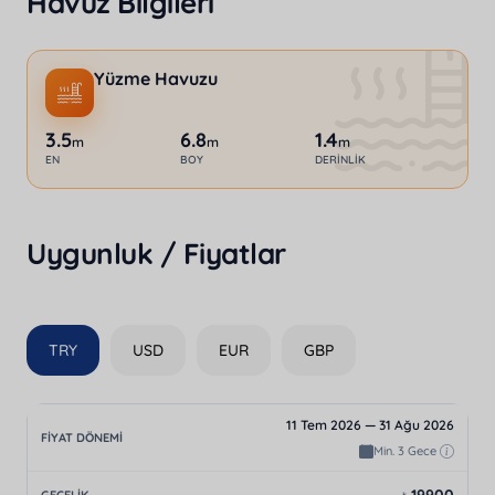
Havuz Bilgileri
Yüzme Havuzu
3.5
6.8
1.4
m
m
m
EN
BOY
DERINLIK
Uygunluk / Fiyatlar
TRY
USD
EUR
GBP
11 Tem 2026 — 31 Ağu 2026
Min. 3 Gece