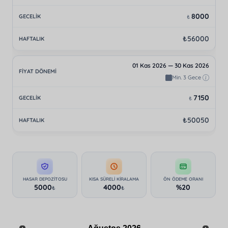
8000
₺
₺56000
01 Kas 2026 — 30 Kas 2026
Min. 3 Gece
7150
₺
₺50050
HASAR DEPOZITOSU
KISA SÜRELI KIRALAMA
ÖN ÖDEME ORANI
5000
4000
%20
₺
₺