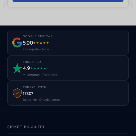
GOOGLE REVIEWS
5.00
★★★★★
40 değerlendirme
TRUSTPILOT
4.9
★★★★★
Mükemmel · TrustScore
TÜRSAB ÜYESI
17807
Belge No · Onaylı Acente
ŞIRKET BILGILERI