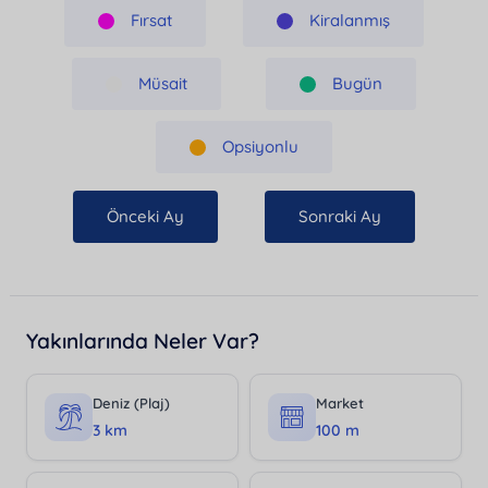
Fırsat
Kiralanmış
Müsait
Bugün
Opsiyonlu
Önceki Ay
Sonraki Ay
Yakınlarında Neler Var?
Deniz (Plaj)
Market
3 km
100 m