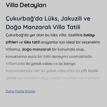
Villa Detayları
Çukurbağ'da Lüks, Jakuzili ve
Doğa Manzaralı Villa Tatili
Çukurbağ'da yer alan bu lüks villa, özellikle
balayı
çiftleri
ve
lüks tatil
arayanlar için ideal bir seçenektir.
Villamız,
doğa manzaralı
bir konumda olup,
konuklarına eşsiz bir tatil deneyimi sunmaktadır.
Villamızda
iki yatak odası
ve
üç banyo
bulunmaktadır. Her iki yatak odasında da
çift kişilik
yatak
yer almakta olup, aileler ve çiftler için konforlu
bir konaklama imkanı sunmaktadır. Ayrıca, minik
Daha Fazla Göster
misafirler için
bebek yatağı
da mevcuttur.
Geniş bir
özel yüzme havuzu
bulunan villamızda,
havuzun
eni
3 metre,
boyu
8 metre ve
derinliği
ise 1.5