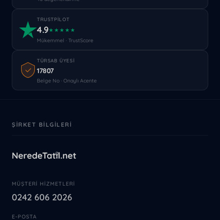
TRUSTPILOT
4.9
★★★★★
Mükemmel · TrustScore
TÜRSAB ÜYESI
17807
Belge No · Onaylı Acente
ŞIRKET BILGILERI
MÜŞTERI HIZMETLERI
0242 606 2026
E-POSTA