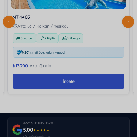
NT-1405
Antalya / Kalkan / Yeşilköy
3 Yatak
7 Kişilik
3 Banyo
%20
'ı şimdi öde, kalanı kapıda!
₺
13000
Aralığında
İncele
GOOGLE REVIEWS
5.00
★★★★★
40 değerlendirme