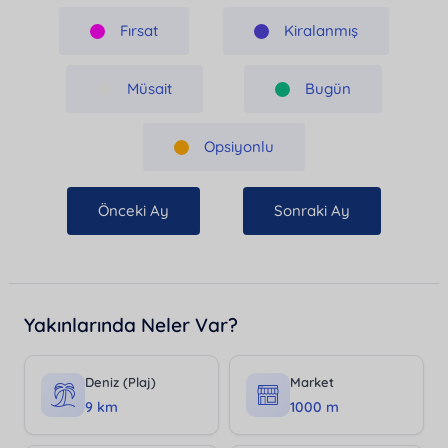
Fırsat
Kiralanmış
Müsait
Bugün
Opsiyonlu
Önceki Ay
Sonraki Ay
Yakınlarında Neler Var?
Deniz (Plaj)
Market
9 km
1000 m