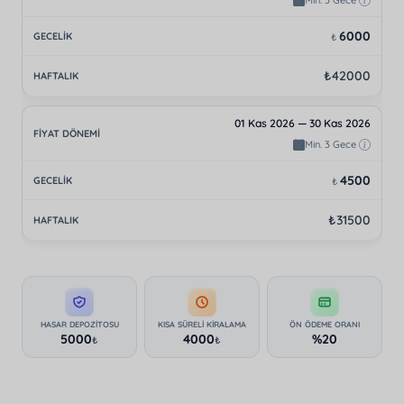
Min. 3 Gece
6000
₺
₺42000
01 Kas 2026 — 30 Kas 2026
Min. 3 Gece
4500
₺
₺31500
HASAR DEPOZITOSU
KISA SÜRELI KIRALAMA
ÖN ÖDEME ORANI
5000
4000
%20
₺
₺