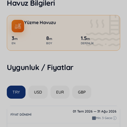
Havuz Bilgileri
Yüzme Havuzu
3
8
1.5
m
m
m
EN
BOY
DERINLIK
Uygunluk / Fiyatlar
TRY
USD
EUR
GBP
01 Tem 2026 — 31 Ağu 2026
Min. 3 Gece