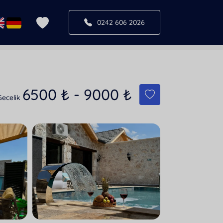
0242 606 2026
6500
₺
-
9000
₺
Gecelik