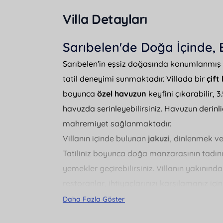
Villa Detayları
Sarıbelen'de Doğa İçinde, B
Sarıbelen'in eşsiz doğasında konumlanmış
tatil deneyimi sunmaktadır. Villada bir
çift
boyunca
özel havuzun
keyfini çıkarabilir, 
havuzda serinleyebilirsiniz. Havuzun derinli
mahremiyet sağlanmaktadır.
Villanın içinde bulunan
jakuzi
, dinlenmek ve
Tatiliniz boyunca doğa manzarasının tadını
yemekler geçirebilirsiniz. Villanın yakını
restoranlar, ihtiyaçlarınızı karşılamanız i
Sarıbelen, doğa ile iç içe bir ortamda tatil 
Daha Fazla Göster
Muhafazakar villa
arayanlar için de ideal 