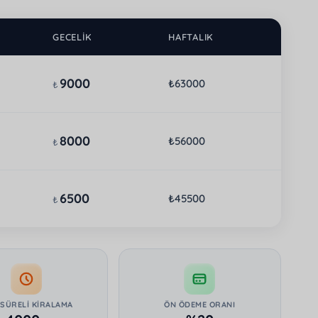
GECELIK
HAFTALIK
9000
₺63000
₺
8000
₺56000
₺
6500
₺45500
₺
 SÜRELI KIRALAMA
ÖN ÖDEME ORANI