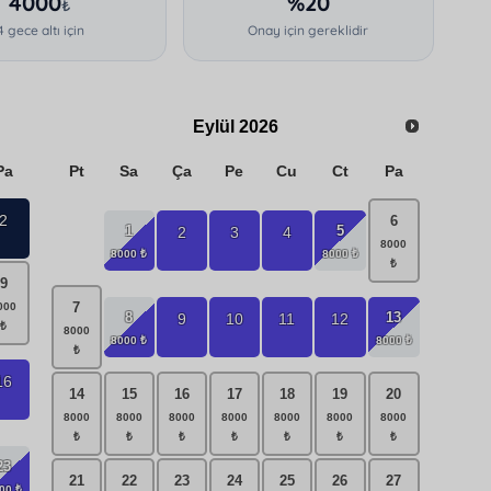
4000
%20
₺
4 gece altı için
Onay için gereklidir
Eylül
2026
Pa
Pt
Sa
Ça
Pe
Cu
Ct
Pa
2
6
1
5
2
3
4
9
7
8
13
9
10
11
12
16
14
15
16
17
18
19
20
23
21
22
23
24
25
26
27