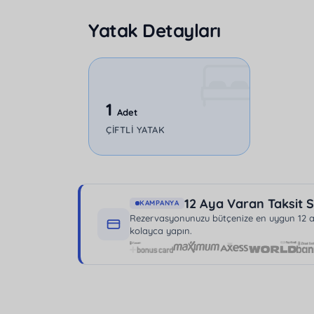
günlük ihtiyaçlarınızı karşılayacak olanakla
Yatak Detayları
güvenle park edebilirsiniz.
Sarıbelen'deki bu muhteşem villa, şehirden 
isteyenler için mükemmel bir seçenektir. Unu
tadını çıkarın.
1
Adet
ÇIFTLI YATAK
12 Aya Varan Taksit S
KAMPANYA
Rezervasyonunuzu bütçenize en uygun 12 aya
kolayca yapın.