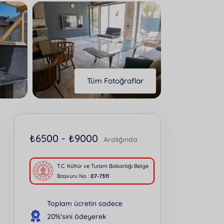
Tüm Fotoğraflar
₺
6500 -
₺
9000
Aralığında
T.C. Kültür ve Turizm Bakanlığı Belge
Başvuru No :
07-7311
Toplam ücretin sadece
20%'sini ödeyerek