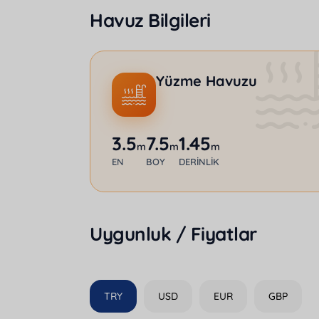
Havuz Bilgileri
Yüzme Havuzu
3.5
7.5
1.45
m
m
m
EN
BOY
DERINLIK
Uygunluk / Fiyatlar
TRY
USD
EUR
GBP