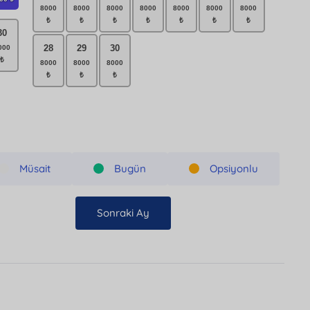
30
28
29
30
Müsait
Bugün
Opsiyonlu
Sonraki Ay