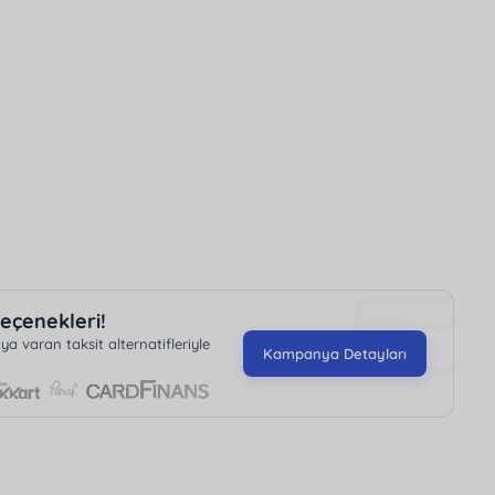
r da mevcuttur. Villanın geniş otoparkı ile aracınızı
uzaklaşıp sakin ve huzurlu bir tatil geçirmek
tulmaz anılar biriktireceğiniz bu özel villada tatilin
eçenekleri!
 varan taksit alternatifleriyle
Kampanya Detayları