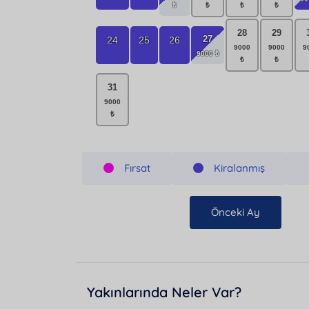
28
29
27
24
25
26
31
Fırsat
Kiralanmış
Önceki Ay
Yakınlarında Neler Var?