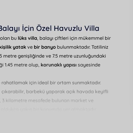
alayı İçin Özel Havuzlu Villa
 olan bu
lüks villa
, balayı çiftleri için mükemmel bir
 kişilik yatak
ve
bir banyo
bulunmaktadır. Tatiliniz
3.5 metre genişliğinde ve 7.5 metre uzunluğundaki
ği 1.45 metre olup,
korunaklı yapısı
sayesinde
 rahatlamak için ideal bir ortam sunmaktadır.
 çıkarabilir, barbekü yaparak açık havada keyifli
nda, 3 kilometre mesafede bulunan market ve
çin oldukça yakın bir konumda yer almaktadır.
yapmayı sevenler için harika bir tercih sunar.
olan bu tesiste, saç kurutma makinesi ve ütü gibi