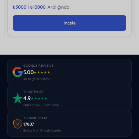
₺
5000 |
₺
13000
Aralığında
İncele
GOOGLE REVIEWS
5.00
★★★★★
40 değerlendirme
TRUSTPILOT
4.9
★★★★★
Mükemmel · TrustScore
TÜRSAB ÜYESI
17807
Belge No · Onaylı Acente