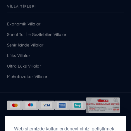
VILLA TIPLERI
Ekonomik Villalar
Sanal Tur İle Gezilebilen Villalar
Şehir İçinde Villalar
Lüks Villalar
Ultra Lüks Villalar
Muhafazakar Villalar
Tüm ödeme verileriniz
SSL
Web sitemizde kullanıcı deneyiminizi geliştirmek,
sertifikasıyla
şifrelenmiş olarak