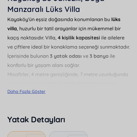
Manzaralı Lüks Villa
Kayaköy'ün eşsiz doğasında konumlanan bu
lüks
villa
, huzurlu bir tatil arayanlar için mükemmel bir
kaçış noktasıdır. Villa,
4 kişilik kapasitesi
ile ailelere
ve çiftlere ideal bir konaklama seçeneği sunmaktadır.
İçerisinde bulunan
3 yatak odası
ve
3 banyo
ile
konforlu bir yaşam alanı sağlar.
Misafirler, 4 metre genişliğinde, 7 metre uzunluğunda
ve 1.5 metre derinliğinde
özel yüzme havuzunun
Daha Fazla Göster
keyfini çıkarabilirler. Havuzun
korunaklı
olması,
mahremiyete önem veren tatilciler için artı bir
avantaj sunar. Villada ayrıca
jakuzi
bulunmaktadır,
Yatak Detayları
bu sayede günün yorgunluğunu atmanız için
mükemmel bir imkan sunar.