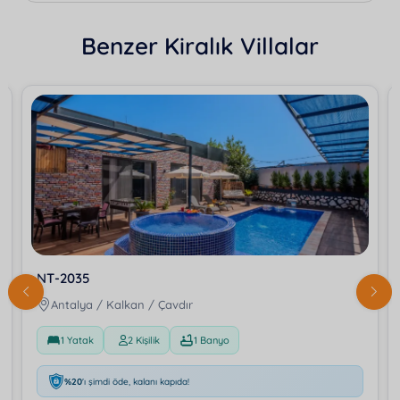
Benzer Kiralık Villalar
NT-2035
Antalya / Kalkan / Çavdır
1 Yatak
2 Kişilik
1 Banyo
%20
'ı şimdi öde, kalanı kapıda!