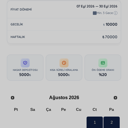
07 Eyl 2026 — 30 Eyl 2026
Min. 3 Gece
10000
₺
₺70000
HASAR DEPOZITOSU
KISA SÜRELI KIRALAMA
ÖN ÖDEME ORANI
5000
5000
%20
₺
₺
Ağustos
2026
Pt
Sa
Ça
Pe
Cu
Ct
Pa
1
2