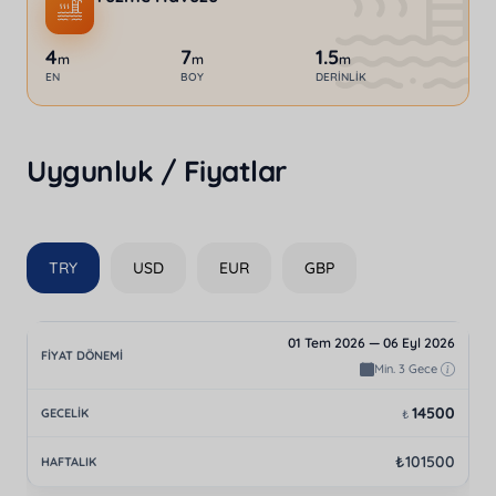
4
7
1.5
m
m
m
EN
BOY
DERINLIK
Uygunluk / Fiyatlar
TRY
USD
EUR
GBP
01 Tem 2026 — 06 Eyl 2026
Min. 3 Gece
14500
₺
₺101500