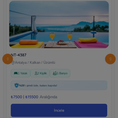
NT-4387
Antalya / Kalkan / Üzümlü
1 Yatak
2 Kişilik
1 Banyo
%20
'ı şimdi öde, kalanı kapıda!
₺
7500 |
₺
15500
Aralığında
İncele