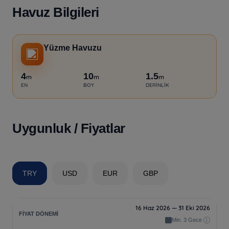
Havuz Bilgileri
Yüzme Havuzu
4
10
1.5
m
m
m
EN
BOY
DERINLIK
Uygunluk / Fiyatlar
TRY
USD
EUR
GBP
16 Haz 2026 — 31 Eki 2026
Min. 3 Gece