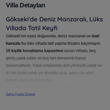
Villa Detayları
Gökseki'de Deniz Manzaralı, Lüks
Villada Tatil Keyfi
Gökseki'nin eşsiz doğasında, deniz manzaralı ve
özel
havuzlu
bu lüks villada tatil yapma fırsatını kaçırmayın.
10 kişilik konaklama kapasitesi
sunan villada, beş
geniş yatak odası ve beş tam donanımlı banyo
bulunmaktadır. Yatak odalarında dört çift kişilik yatak ve
iki tek kişilik yatak yer almakta olup, ayrıca bir adet
bebek yatağı da mevcuttur.
Villanın geniş bahçesi,
BBQ – mangal
keyfi için ideal
Daha Fazla Göster
bir alan sağlar. Misafirler, 4 metre genişliğinde, 10 metre
uzunluğunda ve 1.5 metre derinliğindeki büyük yüzme
havuzunun tadını çıkarabilirler.
Langırt
ve
oyun alanı