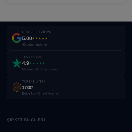
GOOGLE REVIEWS
5.00
★★★★★
40 değerlendirme
TRUSTPILOT
4.9
★★★★★
Mükemmel · TrustScore
TÜRSAB ÜYESI
17807
Belge No · Onaylı Acente
ŞIRKET BILGILERI