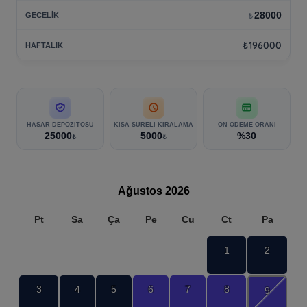
28000
₺
₺196000
HASAR DEPOZITOSU
KISA SÜRELI KIRALAMA
ÖN ÖDEME ORANI
25000
5000
%30
₺
₺
Ağustos
2026
Pt
Sa
Ça
Pe
Cu
Ct
Pa
1
2
3
4
5
6
7
8
9