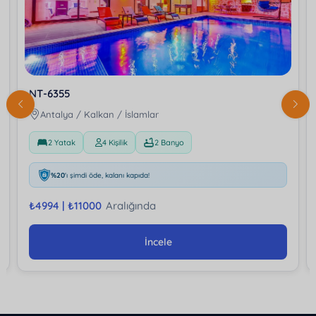
NT-6355
Antalya / Kalkan / İslamlar
2 Yatak
4 Kişilik
2 Banyo
%20
'ı şimdi öde, kalanı kapıda!
₺
4994 |
₺
11000
Aralığında
İncele