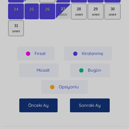
27
24
25
26
28
29
30
31
Fırsat
Kiralanmış
Müsait
Bugün
Opsiyonlu
Önceki Ay
Sonraki Ay