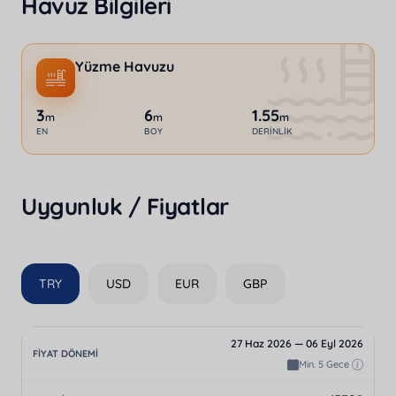
Havuz Bilgileri
Yüzme Havuzu
3
6
1.55
m
m
m
EN
BOY
DERINLIK
Uygunluk / Fiyatlar
TRY
USD
EUR
GBP
27 Haz 2026 — 06 Eyl 2026
Min. 5 Gece