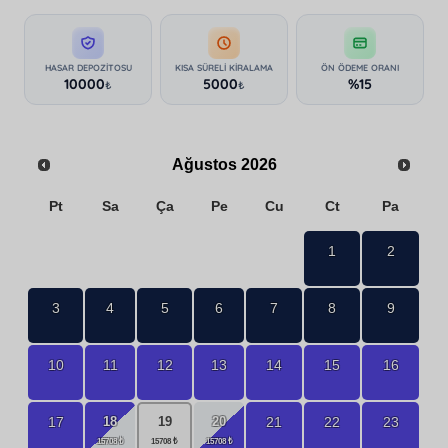
HASAR DEPOZITOSU
KISA SÜRELI KIRALAMA
ÖN ÖDEME ORANI
10000
5000
%15
₺
₺
Ağustos
2026
Pt
Sa
Ça
Pe
Cu
Ct
Pa
1
2
3
4
5
6
7
8
9
10
11
12
13
14
15
16
18
20
17
21
22
23
19