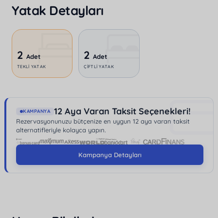
Yatak Detayları
mesafededir; bu da size kolay ulaşım imkanı sağlar.
Villada çift kişilik iki yatak ve tek kişilik iki yatak
bulunur.
2
2
Kalkan'da yer alan bu villa, hem aileler hem de
Adet
Adet
TEKLI YATAK
ÇIFTLI YATAK
arkadaş grupları için ideal bir konaklama seçeneği
sunar.
Modern ve lüks detayları
ile tatiliniz boyunca
kendinizi evinizde hissedeceksiniz.
12 Aya Varan Taksit Seçenekleri!
KAMPANYA
Rezervasyonunuzu bütçenize en uygun 12 aya varan taksit
alternatifleriyle kolayca yapın.
Kampanya Detayları