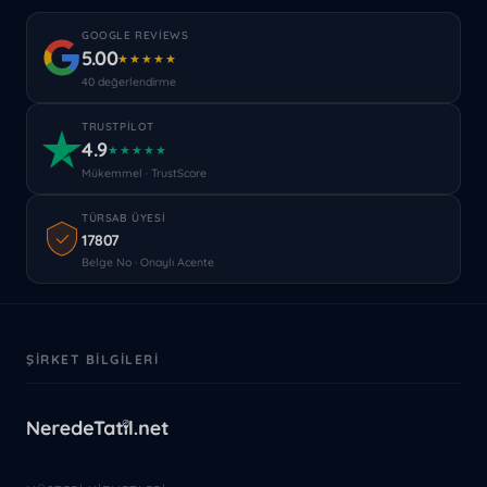
GOOGLE REVIEWS
5.00
★★★★★
40 değerlendirme
TRUSTPILOT
4.9
★★★★★
Mükemmel · TrustScore
TÜRSAB ÜYESI
17807
Belge No · Onaylı Acente
ŞIRKET BILGILERI