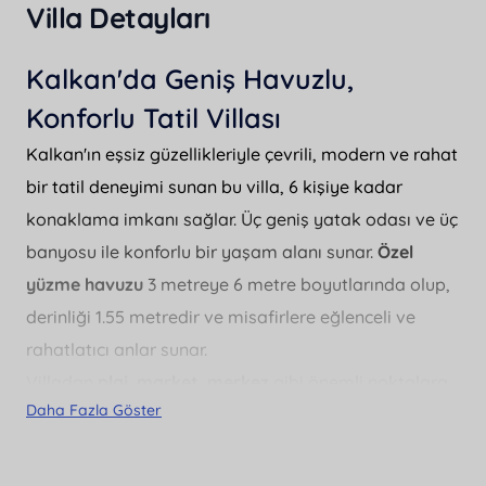
Villa Detayları
Kalkan'da Geniş Havuzlu,
Konforlu Tatil Villası
Kalkan'ın eşsiz güzellikleriyle çevrili, modern ve rahat
bir tatil deneyimi sunan bu villa, 6 kişiye kadar
konaklama imkanı sağlar. Üç geniş yatak odası ve üç
banyosu ile konforlu bir yaşam alanı sunar.
Özel
yüzme havuzu
3 metreye 6 metre boyutlarında olup,
derinliği 1.55 metredir ve misafirlere eğlenceli ve
rahatlatıcı anlar sunar.
Villadan
plaj, market, merkez
gibi önemli noktalara
Daha Fazla Göster
olan mesafeler yalnızca 2 kilometre olup,
restaurantlar
ise 1.5 kilometre uzaklıkta yer
almaktadır. Ayrıca, havalimanı 125 kilometre