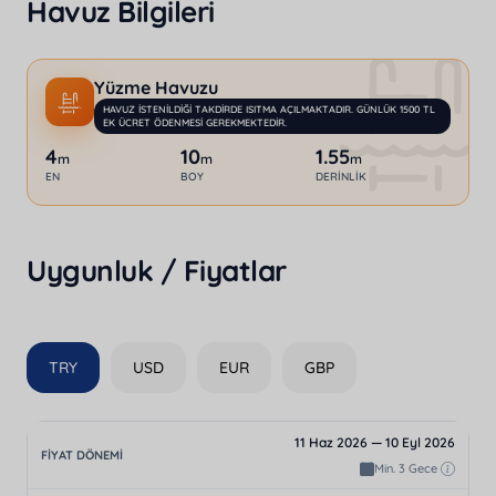
Havuz Bilgileri
Yüzme Havuzu
HAVUZ ISTENILDIĞI TAKDIRDE ISITMA AÇILMAKTADIR. GÜNLÜK 1500 TL
EK ÜCRET ÖDENMESI GEREKMEKTEDIR.
4
10
1.55
m
m
m
EN
BOY
DERINLIK
Uygunluk / Fiyatlar
TRY
USD
EUR
GBP
11 Haz 2026 — 10 Eyl 2026
Min. 3 Gece