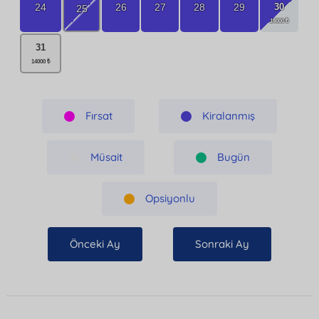
30
24
26
27
28
29
25
31
Fırsat
Kiralanmış
Müsait
Bugün
Opsiyonlu
Önceki Ay
Sonraki Ay