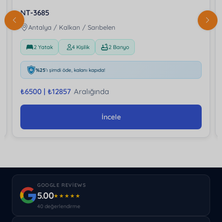
NT-3685
Antalya / Kalkan / Sarıbelen
2 Yatak
4 Kişilik
2 Banyo
%25
'ı şimdi öde, kalanı kapıda!
₺
6500 |
₺
12857
Aralığında
İncele
GOOGLE REVIEWS
5.00
★★★★★
40 değerlendirme