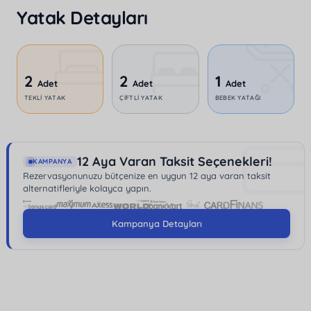
Yatak Detayları
1.55 metre derinliğindedir. Dışarıdan görünmeyen
havuz bölümü, mahremiyetine önem veren misafirler
için idealdir.
2
2
1
Villa, Sarıbelen merkezine 14 km, plajlara 15 km ve
Adet
Adet
Adet
TEKLI YATAK
ÇIFTLI YATAK
BEBEK YATAĞI
market ile restoranlara 4 km mesafede
konumlanmıştır. Misafirlerin konforu için
saç kurutma
makinesi
ve
ütü
gibi olanaklar da sunulmaktadır.
12 Aya Varan Taksit Seçenekleri!
KAMPANYA
Tüm bu özellikleri ile villa,
muhafazakar tatilciler
için
Rezervasyonunuzu bütçenize en uygun 12 aya varan taksit
mükemmel bir seçimdir.
alternatifleriyle kolayca yapın.
Kampanya Detayları