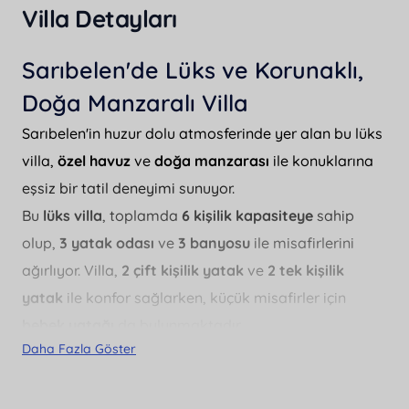
Villa Detayları
Sarıbelen'de Lüks ve Korunaklı,
Doğa Manzaralı Villa
Sarıbelen'in huzur dolu atmosferinde yer alan bu lüks
villa,
özel havuz
ve
doğa manzarası
ile konuklarına
eşsiz bir tatil deneyimi sunuyor.
Bu
lüks villa
, toplamda
6 kişilik kapasiteye
sahip
olup,
3 yatak odası
ve
3 banyosu
ile misafirlerini
ağırlıyor. Villa,
2 çift kişilik yatak
ve
2 tek kişilik
yatak
ile konfor sağlarken, küçük misafirler için
bebek yatağı
da bulunmaktadır.
Daha Fazla Göster
Geniş bahçesinde
BBQ - mangal
yapma imkanı
sunan villa,
korunaklı havuzu
ile de dikkat çekiyor.
Havuz ölçüleri 4 metre eninde, 10 metre boyunda ve