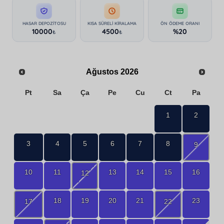
HASAR DEPOZITOSU
KISA SÜRELI KIRALAMA
ÖN ÖDEME ORANI
10000
4500
%20
₺
₺
Ağustos
2026
Pt
Sa
Ça
Pe
Cu
Ct
Pa
1
2
3
4
5
6
7
8
9
10
11
13
14
15
16
12
18
19
20
21
23
17
22