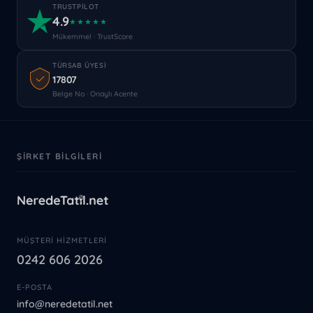
TRUSTPILOT
4.9
★★★★★
Mükemmel · TrustScore
TÜRSAB ÜYESI
17807
Belge No · Onaylı Acente
ŞIRKET BILGILERI
MÜŞTERI HIZMETLERI
0242 606 2026
E-POSTA
info@neredetatil.net