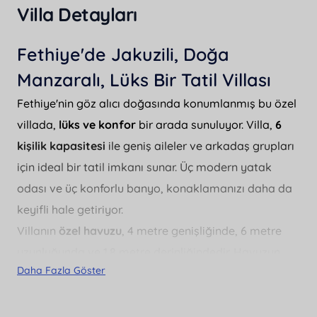
Villa Detayları
Fethiye'de Jakuzili, Doğa
Manzaralı, Lüks Bir Tatil Villası
Fethiye'nin göz alıcı doğasında konumlanmış bu özel
villada,
lüks ve konfor
bir arada sunuluyor. Villa,
6
kişilik kapasitesi
ile geniş aileler ve arkadaş grupları
için ideal bir tatil imkanı sunar. Üç modern yatak
odası ve üç konforlu banyo, konaklamanızı daha da
keyifli hale getiriyor.
Villanın
özel havuzu
, 4 metre genişliğinde, 6 metre
uzunluğunda ve 1.8 metre derinliğindedir. Havuzun
Daha Fazla Göster
korunaklı yapısı, mahremiyet arayan misafirler için
mükemmel bir olanak sunar. Ayrıca doğa manzarası
eşliğinde, villanın
bahçesinde mangal keyfi
yapabilir,