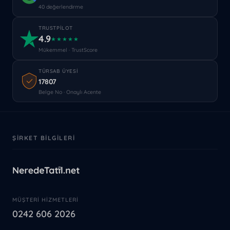
40 değerlendirme
TRUSTPILOT
4.9
★★★★★
Mükemmel · TrustScore
TÜRSAB ÜYESI
17807
Belge No · Onaylı Acente
ŞIRKET BILGILERI
MÜŞTERI HIZMETLERI
0242 606 2026