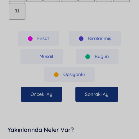
31
Fırsat
Kiralanmış
Müsait
Bugün
Opsiyonlu
Önceki Ay
Sonraki Ay
Yakınlarında Neler Var?