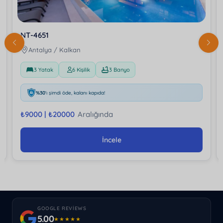
NT-4651
Antalya / Kalkan
3 Yatak
6 Kişilik
3 Banyo
%30
'ı şimdi öde, kalanı kapıda!
₺
9000 |
₺
20000
Aralığında
İncele
GOOGLE REVIEWS
5.00
★★★★★