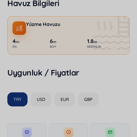
Havuz Bilgileri
Yüzme Havuzu
4
6
1.8
m
m
m
EN
BOY
DERINLIK
Uygunluk / Fiyatlar
TRY
USD
EUR
GBP