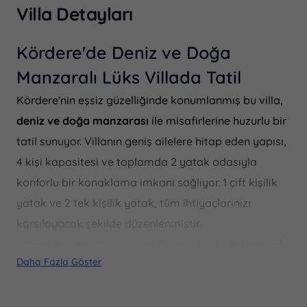
Villa Detayları
Kördere'de Deniz ve Doğa
Manzaralı Lüks Villada Tatil
Kördere'nin eşsiz güzelliğinde konumlanmış bu villa,
deniz ve doğa manzarası
ile misafirlerine huzurlu bir
tatil sunuyor. Villanın geniş ailelere hitap eden yapısı,
4 kişi kapasitesi ve toplamda 2 yatak odasıyla
konforlu bir konaklama imkanı sağlıyor. 1 çift kişilik
yatak ve 2 tek kişilik yatak, tüm ihtiyaçlarınızı
karşılayacak şekilde düzenlenmiştir.
Villanın en dikkat çekici özelliklerinden biri olan
özel
Daha Fazla Göster
havuz
3 metre eninde, 8 metre boyunda ve 1.55 metre
derinliğindedir. Ayrıca,
kapalı havuz
imkanı da sunan
villa, 3 metre eninde, 5 metre boyunda ve 1.20 metre