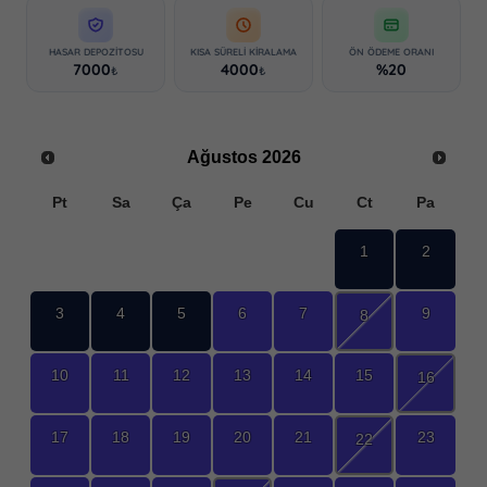
HASAR DEPOZITOSU
KISA SÜRELI KIRALAMA
ÖN ÖDEME ORANI
7000
4000
%20
₺
₺
Ağustos
2026
Pt
Sa
Ça
Pe
Cu
Ct
Pa
1
2
3
4
5
6
7
9
8
10
11
12
13
14
15
16
17
18
19
20
21
23
22