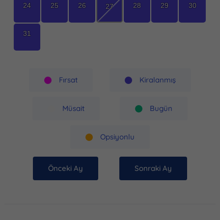
24
25
26
28
29
30
27
31
Fırsat
Kiralanmış
Müsait
Bugün
Opsiyonlu
Önceki Ay
Sonraki Ay