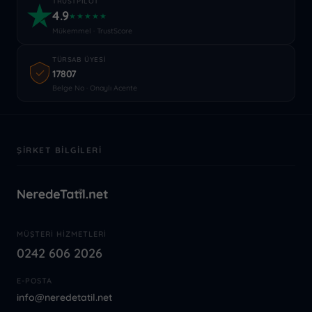
TRUSTPILOT
4.9
★★★★★
Mükemmel · TrustScore
TÜRSAB ÜYESI
17807
Belge No · Onaylı Acente
ŞIRKET BILGILERI
MÜŞTERI HIZMETLERI
0242 606 2026
E-POSTA
info@neredetatil.net