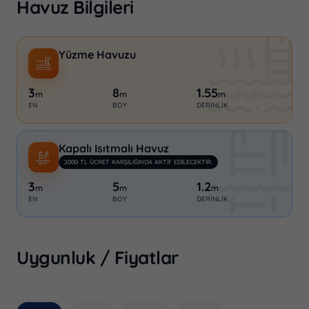
Havuz Bilgileri
Yüzme Havuzu
3
8
1.55
m
m
m
EN
BOY
DERINLIK
Kapalı Isıtmalı Havuz
2000 TL ÜCRET KARŞILIĞINDA AKTIF EDILECEKTIR.
3
5
1.2
m
m
m
EN
BOY
DERINLIK
Uygunluk / Fiyatlar