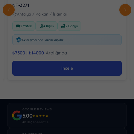
NT-3271
Antalya / Kalkan / İslamlar
2 Yatak
4 Kişilik
2 Banyo
%20
'ı şimdi öde, kalanı kapıda!
₺
7500 |
₺
14000
Aralığında
İncele
GOOGLE REVIEWS
5.00
★★★★★
40 değerlendirme