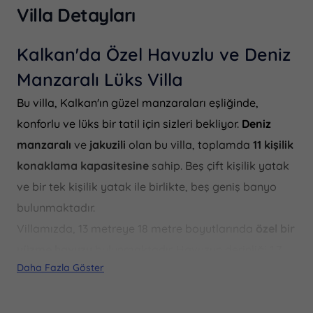
Villa Detayları
Kalkan'da Özel Havuzlu ve Deniz
Manzaralı Lüks Villa
Bu villa, Kalkan'ın güzel manzaraları eşliğinde,
konforlu ve lüks bir tatil için sizleri bekliyor.
Deniz
manzaralı
ve
jakuzili
olan bu villa, toplamda
11 kişilik
konaklama kapasitesine
sahip. Beş çift kişilik yatak
ve bir tek kişilik yatak ile birlikte, beş geniş banyo
bulunmaktadır.
Villamızda, 13 metreye 18 metre boyutlarında
özel bir
yüzme havuzu
bulunmaktadır. Havuzun derinliği 1.7
Daha Fazla Göster
metredir, bu da yüzme keyfini doruklarda
yaşamanızı sağlar. Ayrıca villada
masa tenisi
gibi
aktivitelerle eğlenceli vakit geçirebilirsiniz.