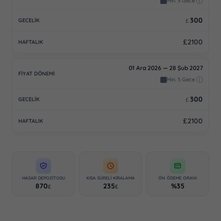
Min. 5 Gece
300
£
£2100
01 Ara 2026 — 28 Şub 2027
Min. 5 Gece
300
£
£2100
HASAR DEPOZITOSU
KISA SÜRELI KIRALAMA
ÖN ÖDEME ORANI
870
235
%35
£
£