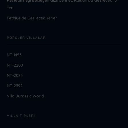
Keşfedilmeyi Bekleyen Gizli Cennet: Kalkan'da Gezilecek 10
Yer
Fethiye'de Gezilecek Yerler
POPÜLER VILLALAR
NT-1453
NT-2200
NT-2083
NT-2392
Villa Jurassic World
VILLA TIPLERI