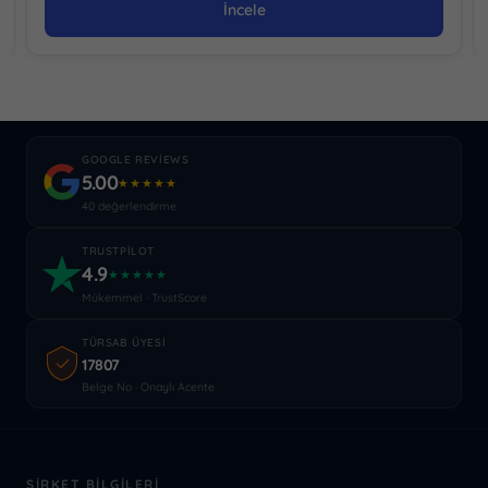
İncele
GOOGLE REVIEWS
5.00
★★★★★
40 değerlendirme
TRUSTPILOT
4.9
★★★★★
Mükemmel · TrustScore
TÜRSAB ÜYESI
17807
Belge No · Onaylı Acente
ŞIRKET BILGILERI