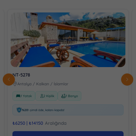
NT-5278
Antalya / Kalkan / İslamlar
1 Yatak
2 Kişilik
1 Banyo
%20
'ı şimdi öde, kalanı kapıda!
₺
6250 |
₺
14150
Aralığında