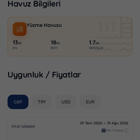
çıkarabileceğiniz bu lüks konaklama seçeneğini
Havuz Bilgileri
kaçırmayın!
Yüzme Havuzu
13
18
1.7
m
m
m
EN
BOY
DERINLIK
Uygunluk / Fiyatlar
GBP
TRY
USD
EUR
01 Tem 2026 — 31 Ağu 2026
Min. 5 Gece