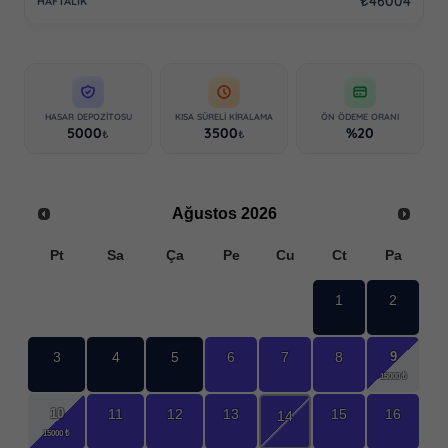
₺46004
HASAR DEPOZITOSU
KISA SÜRELI KIRALAMA
ÖN ÖDEME ORANI
5000
3500
%20
₺
₺
Ağustos
2026
Pt
Sa
Ça
Pe
Cu
Ct
Pa
1
2
9
3
4
5
6
7
8
10
11
12
13
15
16
14