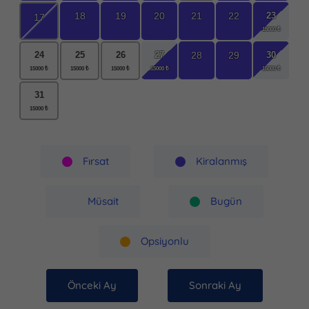
23
18
19
20
21
22
17
27
30
28
29
24
25
26
31
Fırsat
Kiralanmış
Müsait
Bugün
Opsiyonlu
Önceki Ay
Sonraki Ay