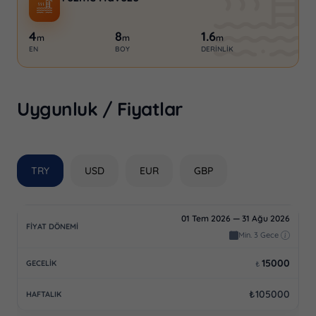
4
8
1.6
m
m
m
EN
BOY
DERINLIK
Uygunluk / Fiyatlar
TRY
USD
EUR
GBP
01 Tem 2026 — 31 Ağu 2026
Min. 3 Gece
15000
₺
₺105000