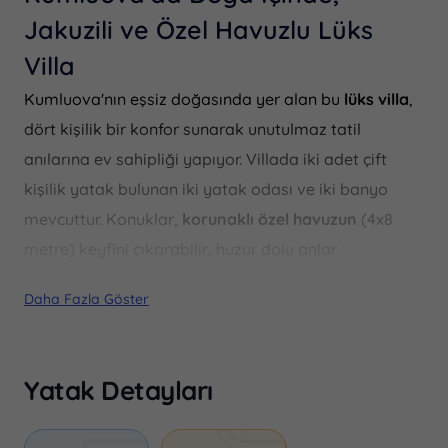
Jakuzili ve Özel Havuzlu Lüks
Villa
Kumluova'nın eşsiz doğasında yer alan bu
lüks villa
,
dört kişilik bir konfor sunarak unutulmaz tatil
anılarına ev sahipliği yapıyor. Villada iki adet çift
kişilik yatak bulunan iki yatak odası ve iki banyo
mevcuttur. Konuklar,
korunaklı özel havuzun
(4x8
metre) keyfini çıkarabilir, huzur dolu anlar
yaşayabilir. Havuzun 1.6 metre derinliği ile yüzmenin
Daha Fazla Göster
tadını çıkarabilirsiniz.
Doğa manzaralı villamız,
bahçeli
alanı ile
misafirlerine barbekü yapma imkanı sunuyor. Ayrıca,
Yatak Detayları
jakuzi
ile dinlenme imkanını da kaçırmamanız
gerekiyor. Oyun alanı, otopark, saç kurutma makinesi