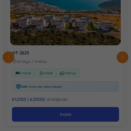
NT-2623
Antalya / Kalkan
4 Yatak
8 Kişilik
4 Banyo
%20
'ı şimdi öde, kalanı kapıda!
₺
12500 |
₺
25000
Aralığında
İncele