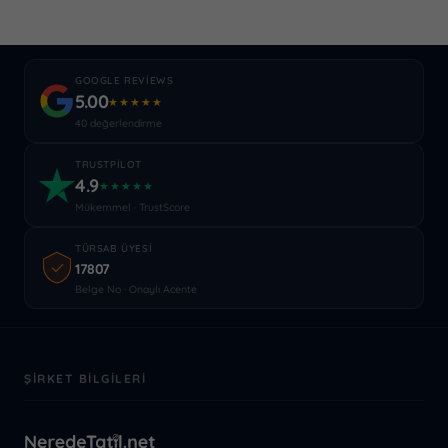
GOOGLE REVIEWS
5.00
★★★★★
40 değerlendirme
TRUSTPILOT
4.9
★★★★★
Mükemmel · TrustScore
TÜRSAB ÜYESI
17807
Belge No · Onaylı Acente
ŞIRKET BILGILERI