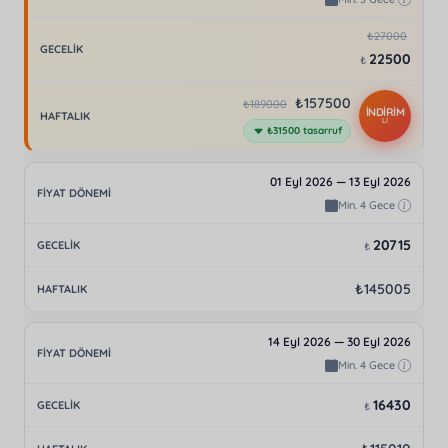
₺27000
22500
₺
₺157500
₺189000
İNDİRİM
Lİ
₺31500 tasarruf
01 Eyl 2026 — 13 Eyl 2026
Min. 4 Gece
20715
₺
₺145005
14 Eyl 2026 — 30 Eyl 2026
Min. 4 Gece
16430
₺