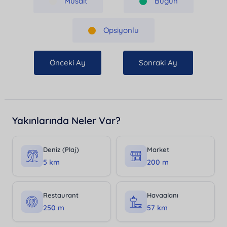
Müsait
Bugün
Opsiyonlu
Önceki Ay
Sonraki Ay
Yakınlarında Neler Var?
Deniz (Plaj)
Market
5 km
200 m
Restaurant
Havaalanı
250 m
57 km