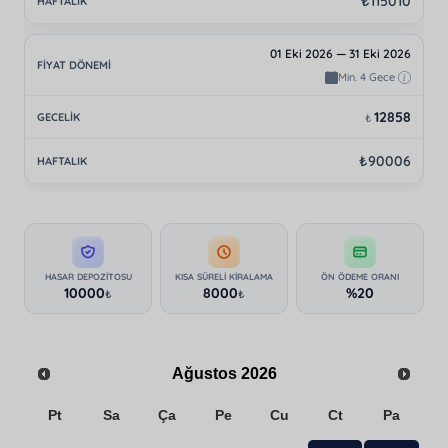
₺115010
01 Eki 2026 — 31 Eki 2026
Min. 4 Gece
12858
₺
₺90006
HASAR DEPOZITOSU
KISA SÜRELI KIRALAMA
ÖN ÖDEME ORANI
10000
8000
%20
₺
₺
Ağustos
2026
Pt
Sa
Ça
Pe
Cu
Ct
Pa