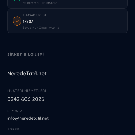
Mükemmel · TrustScore
TÜRSAB ÜYESI
17807
Belge No · Onaylı Acente
ŞIRKET BILGILERI
MÜŞTERI HIZMETLERI
0242 606 2026
E-POSTA
info@neredetatil.net
ADRES