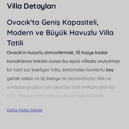
Villa Detayları
Ovacık'ta Geniş Kapasiteli,
Modern ve Büyük Havuzlu Villa
Tatili
Ovacık'ın huzurlu atmosferinde, 10 kişiye kadar
konaklama imkânı sunan bu eşsiz villada unutulmaz
bir tatil sizi bekliyor. Villa, birbirinden konforlu
beş
yatak odası
ve
üç banyo
ile donatılmıştır. Aile ve
arkadaş grupları için ideal bir tatil mekanı olan bu
villa, modern tasarımıyla dikkat çekmektedir.
Villamızın en dikkat çeken özelliği,
40 metre
Daha Fazla Göster
genişliğinde ve 100 metre uzunluğunda özel yüzme
havuzu
dur. Havuzun 1.60 metre derinliği, yüzme