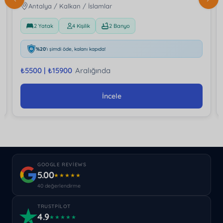
Antalya / Kalkan / İslamlar
2 Yatak
4 Kişilik
2 Banyo
%20
'ı şimdi öde, kalanı kapıda!
₺
5500 |
₺
15900
Aralığında
İncele
GOOGLE REVIEWS
5.00
★★★★★
40 değerlendirme
TRUSTPILOT
4.9
★★★★★